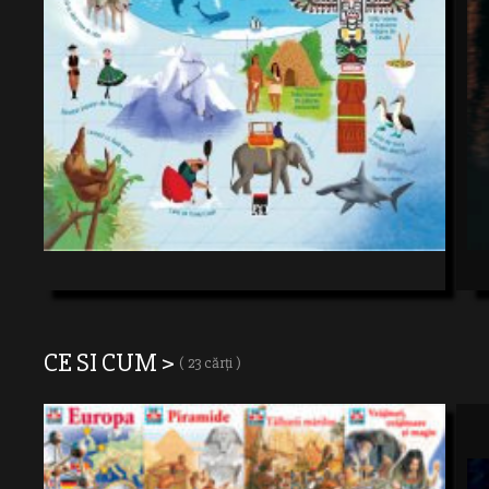
CE SI CUM >
( 23 cărți )