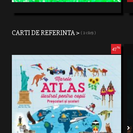
CARTI DE REFERINTA >
( 2 cărți )
%
47