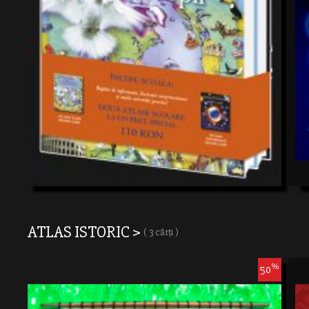
ATLAS ISTORIC >
( 3 cărți )
%
50