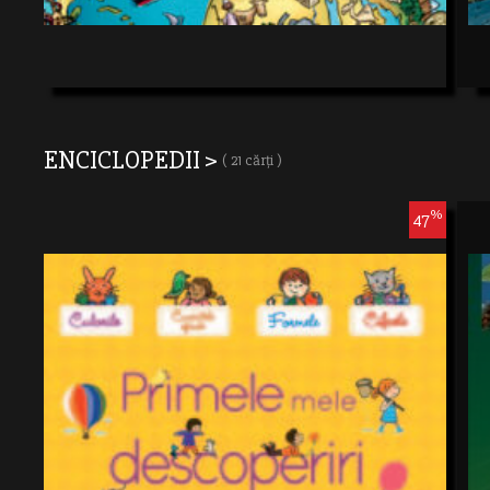
ENCICLOPEDII >
( 21 cărți )
%
47