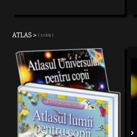
ATLAS >
( 3 cărți )