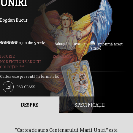
UNIRI
Bogdan Bucur
0,00 din 5 stele
Adaugă la favorite
Imprimă acest
articol
ISTORIE
RAO CLASS
NONFICTIUNE ADULTI
COLECȚIE: ***
Cartea este prezentă în formatele:
RAO CLASS
DESPRE
SPECIFICAȚII
”Cartea de aur a Centenarului Marii Uniri” este