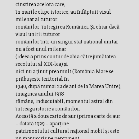
cinstirea acelora care,
în marile clipe istorice, au înfăptuit visul
milenar al tuturor
românilor: întregirea României. Și chiar dacă
visul unirii tuturor
românilor într-un singur stat național unitar
nu a fost unul milenar
(ideea a prins contur de abia către jumătatea
secolului al XIX-lea) și
nici nu a ținut prea mult (România Mare se
prăbușește teritorial în
1940, după numai 22 de ani de la Marea Unire),
imaginea anului 1918
rămâne, indiscutabil, momentul astral din
întreaga istorie a românilor.
Această a doua carte de aur (prima carte de aur
– datată 1929 – aparține
patrimoniului cultural național mobil și este
un manuscris pe pergament,