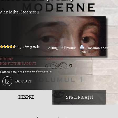
Alex Mihai Stoenescu
4,50 din 5 stele
Adaugă la favorite
Imprimă acest
articol
ISTORIE
RAO CLASS
NONFICTIUNE ADULTI
Cartea este prezentă în formatele:
RAO CLASS
DESPRE
SPECIFICAȚII