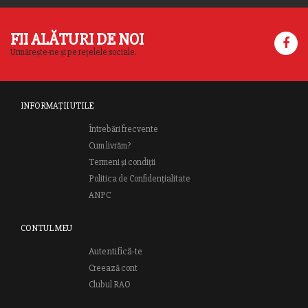
FII ALĂTURI DE NOI
Urmărește-ne și pe rețelele sociale.
INFORMAȚII UTILE
Întrebări frecvente
Cum livrăm?
Termeni și condiții
Politica de Confidențialitate
ANPC
CONTUL MEU
Autentifică-te
Creează cont
Clubul RAO