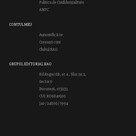
Politica de Confidențialitate
ANPC
CONTUL MEU
Autentifică-te
Creează cont
Clubul RAO
GRUPUL EDITORIAL RAO
Bd.Regiei 6B, et. 4 , Bloc nr. 2,
Sector 6
București, 013233
CUI: RO6841606
J40 / 24806 / 1994
Vă invităm să descoperiţi lumea cărţilor RAO, amintindu-vă totodată
că puteţi comanda titlurile preferate on-line sau contactându-ne direct