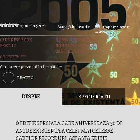
0,00 din 5 stele
Adaugă la favorite
Imprimă acest
articol
GUINNESS BOOK
HOBBY, TIMP LIBER
PRACTIC
NONFICTIUNE ADULTI
CARTI ILUSTRATE
COLECȚIE: ***
Cartea este prezentă în formatele:
PRACTIC
DESPRE
SPECIFICAȚII
O EDITIE SPECIALA CARE ANIVERSEAZA 50 DE
ANI DE EXISTENTA A CELEI MAI CELEBRE
CARTI DE RECORDURI. ACEASTA EDITIE