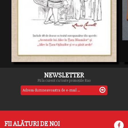
NEWSLETTER
Fii la curent cu toate promoțiile Rao
FII ALĂTURI DE NOI