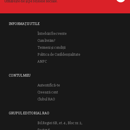
Urmărește-ne și pe rețelele sociale.
INFORMAȚII UTILE
Întrebări frecvente
Cum livrăm?
Termeni și condiții
Politica de Confidențialitate
ANPC
CONTUL MEU
Autentifică-te
Creează cont
Clubul RAO
GRUPUL EDITORIAL RAO
Bd.Regiei 6B, et. 4 , Bloc nr. 2,