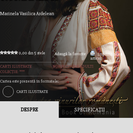
Marinela Vasilica Ardelean
0,00 din 5 stele
Adaugă la favorite
Imprimă acest
articol
CARTI ILUSTRATE
NONFICTIUNE ADULTI
COLECȚIE: ***
Cartea este prezentă în formatele:
CARTI ILUSTRATE
DESPRE
SPECIFICAȚII