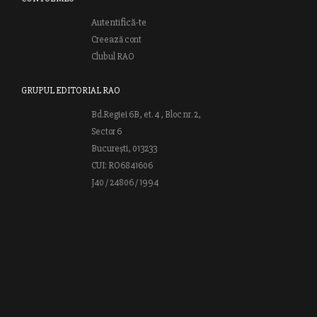
Autentifică-te
Creează cont
Clubul RAO
GRUPUL EDITORIAL RAO
Bd.Regiei 6B, et. 4 , Bloc nr. 2,
Sector 6
București, 013233
CUI: RO6841606
J40 / 24806 / 1994
Vă invităm să descoperiţi lumea cărţilor RAO, amintindu-vă totodată
că puteţi comanda titlurile preferate on-line sau contactându-ne direct
la editură. Vă aşteptăm să vă bucuraţi de ofertele speciale RAO şi vă
urăm lectură plăcută!