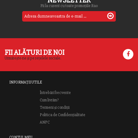
NEWSLETTER
Fii la curent cu toate promoțiile Rao
FII ALĂTURI DE NOI
Urmărește-ne și pe rețelele sociale.
INFORMAȚII UTILE
Întrebări frecvente
Cum livrăm?
Termeni și condiții
Politica de Confidențialitate
ANPC
CONTUL MEU