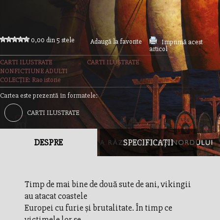
0,00 din 5 stele
Adaugă la favorite
Imprimă acest
articol
CARTI ILUSTRATE
CARTI ILUSTRATE
NONFICTIUNE ADULTI
COLECȚIE: Rao istorie
Cartea este prezentă în formatele:
CARTI ILUSTRATE
DESPRE
SPECIFICAȚII
Timp de mai bine de două sute de ani, vikingii
au atacat coastele
Europei cu furie și brutalitate. În timp ce
victimele lor se