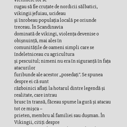
rugau să fie cruțate de nordicii sălbatici,
vikingii jefuiau, ucideau
și înrobeau populația locală pe oriunde
treceau. În Scandinavia
dominată de vikingi, violența devenise o
obișnuință, mai ales în
comunitățile de oameni simpli care se
îndeletniceau cu agricultura
și pescuitul; nimeni nu era în siguranță în fața
atacurilor
furibunde ale acestor „posedați". Se spunea
despre ei că sunt
războinici aflați la hotarul dintre legendă și
realitate, care intrau
brusc în transă, făceau spume la gură și atacau
tot ce mișca –
prieten, membru al familiei sau dușman. În
Vikingii, citiți despre