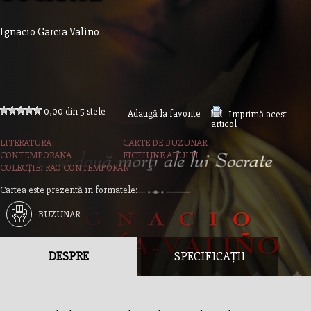
Ignacio Garcia Valino
0,00 din 5 stele
Adaugă la favorite
Imprimă acest
articol
LITERATURA
CARTE DE BUZUNAR
CONTEMPORANA
FICTIUNE ADULTI
COLECȚIE: RAO CONTEMPORAN
Cartea este prezentă în formatele:
BUZUNAR
DESPRE
SPECIFICAȚII