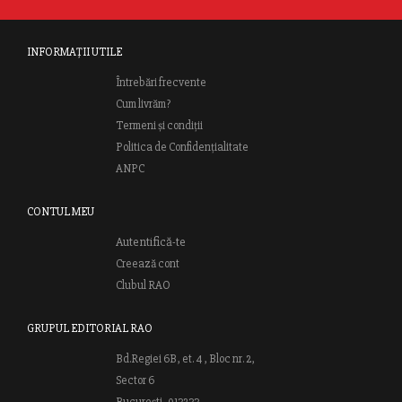
INFORMAȚII UTILE
Întrebări frecvente
Cum livrăm?
Termeni și condiții
Politica de Confidențialitate
ANPC
CONTUL MEU
Autentifică-te
Creează cont
Clubul RAO
GRUPUL EDITORIAL RAO
Bd.Regiei 6B, et. 4 , Bloc nr. 2,
Sector 6