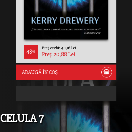
Preț vechi: 40,16 Lei
48
%
Preț: 20,88 Lei
ADAUGĂ ÎN COȘ
CELULA 7