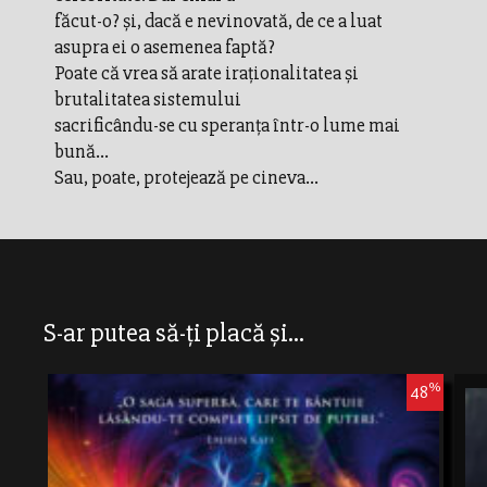
făcut-o? şi, dacă e nevinovată, de ce a luat
asupra ei o asemenea faptă?
Poate că vrea să arate iraţionalitatea şi
brutalitatea sistemului
sacrificându-se cu speranţa într-o lume mai
bună...
Sau, poate, protejează pe cineva...
S-ar putea să-ți placă și...
%
48