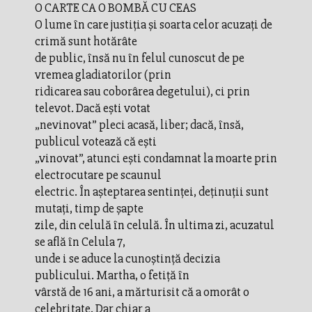
O CARTE CA O BOMBĂ CU CEAS
O lume în care justiţia şi soarta celor acuzaţi de
crimă sunt hotărâte
de public, însă nu în felul cunoscut de pe
vremea gladiatorilor (prin
ridicarea sau coborârea degetului), ci prin
televot. Dacă eşti votat
„nevinovat” pleci acasă, liber; dacă, însă,
publicul votează că eşti
„vinovat”, atunci eşti condamnat la moarte prin
electrocutare pe scaunul
electric. În aşteptarea sentinţei, deţinuţii sunt
mutaţi, timp de şapte
zile, din celulă în celulă. În ultima zi, acuzatul
se află în Celula 7,
unde i se aduce la cunoştinţă decizia
publicului. Martha, o fetiţă în
vârstă de 16 ani, a mărturisit că a omorât o
celebritate. Dar chiar a