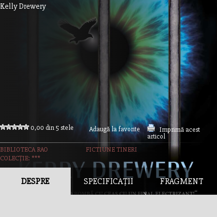
Kelly Drewery
0,00 din 5 stele
Adaugă la favorite
Imprimă acest
articol
BIBLIOTECA RAO
FICTIUNE TINERI
COLECȚIE: ***
DESPRE
SPECIFICAȚII
FRAGMENT