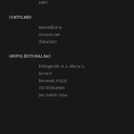
ANPC
CONTUL MEU
Autentifică-te
Creează cont
Clubul RAO
GRUPUL EDITORIAL RAO
Bd.Regiei 6B, et. 4 , Bloc nr. 2,
Sector 6
București, 013233
CUI: RO6841606
J40 / 24806 / 1994
Vă invităm să descoperiţi lumea cărţilor RAO, amintindu-vă totodată
că puteţi comanda titlurile preferate on-line sau contactându-ne direct
la editură. Vă aşteptăm să vă bucuraţi de ofertele speciale RAO şi vă