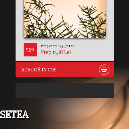
Preț vechi: 25,37 Lei
52
%
Preț: 12,18 Lei
ADAUGĂ ÎN COȘ
SETEA