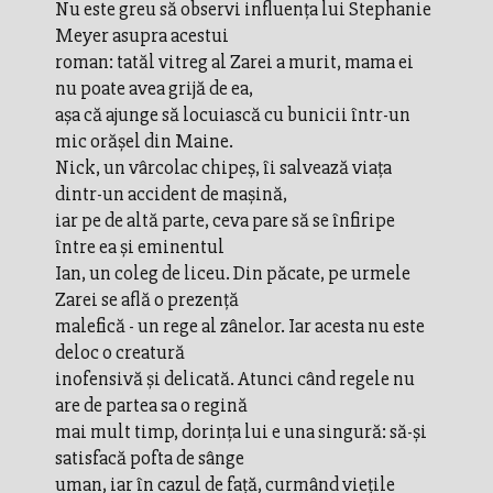
Nu este greu să observi influenţa lui Stephanie
Meyer asupra acestui
roman: tatăl vitreg al Zarei a murit, mama ei
nu poate avea grijă de ea,
aşa că ajunge să locuiască cu bunicii într-un
mic orăşel din Maine.
Nick, un vârcolac chipeş, îi salvează viaţa
dintr-un accident de maşină,
iar pe de altă parte, ceva pare să se înfiripe
între ea şi eminentul
Ian, un coleg de liceu. Din păcate, pe urmele
Zarei se află o prezenţă
malefică - un rege al zânelor. Iar acesta nu este
deloc o creatură
inofensivă şi delicată. Atunci când regele nu
are de partea sa o regină
mai mult timp, dorinţa lui e una singură: să-şi
satisfacă pofta de sânge
uman, iar în cazul de faţă, curmând vieţile