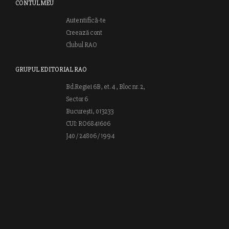
CONTUL MEU
Autentifică-te
Creează cont
Clubul RAO
GRUPUL EDITORIAL RAO
Bd.Regiei 6B, et. 4 , Bloc nr. 2,
Sector 6
București, 013233
CUI: RO6841606
J40 / 24806 / 1994
Vă invităm să descoperiţi lumea cărţilor RAO, amintindu-vă totodată
că puteţi comanda titlurile preferate on-line sau contactându-ne direct
la editură. Vă aşteptăm să vă bucuraţi de ofertele speciale RAO şi vă
urăm lectură plăcută!