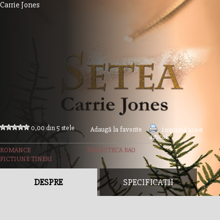
Carrie Jones
0,00 din 5 stele
Adaugă la favorite
Imprimă acest
articol
ROMANCE
BIBLIOTECA RAO
FICTIUNE TINERI
DESPRE
SPECIFICAȚII