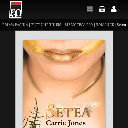
PRIMA PAGINĂ
|
FICTIUNE TINERI
|
BIBLIOTECA RAO
|
ROMANCE
|
Setea