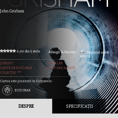
John Grisham
0,00 din 5 stele
Adaugă la favorite
Imprimă acest
articol
JURIDIC
THRILLER
CARTE DE BUZUNAR
FICTIUNE ADULTI
COLECȚIE: ***
Cartea este prezentă în formatele:
BUZUNAR
DESPRE
SPECIFICAȚII