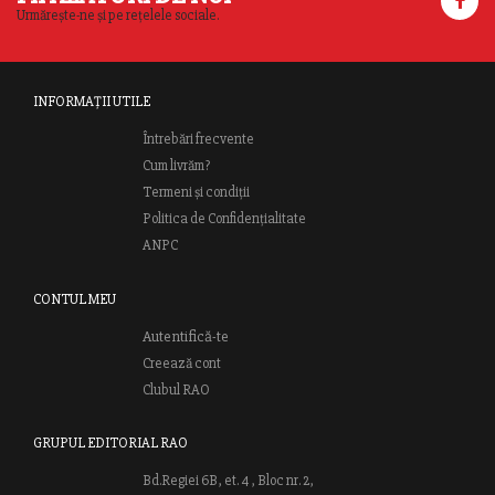
Urmărește-ne și pe rețelele sociale.
INFORMAȚII UTILE
Întrebări frecvente
Cum livrăm?
Termeni și condiții
Politica de Confidențialitate
ANPC
CONTUL MEU
Autentifică-te
Creează cont
Clubul RAO
GRUPUL EDITORIAL RAO
Bd.Regiei 6B, et. 4 , Bloc nr. 2,