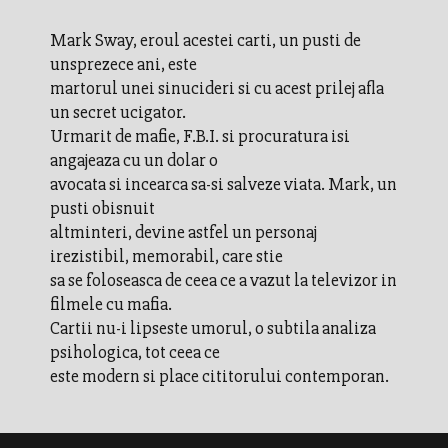
Mark Sway, eroul acestei carti, un pusti de
unsprezece ani, este
martorul unei sinucideri si cu acest prilej afla
un secret ucigator.
Urmarit de mafie, F.B.I. si procuratura isi
angajeaza cu un dolar o
avocata si incearca sa-si salveze viata. Mark, un
pusti obisnuit
altminteri, devine astfel un personaj
irezistibil, memorabil, care stie
sa se foloseasca de ceea ce a vazut la televizor in
filmele cu mafia.
Cartii nu-i lipseste umorul, o subtila analiza
psihologica, tot ceea ce
este modern si place cititorului contemporan.