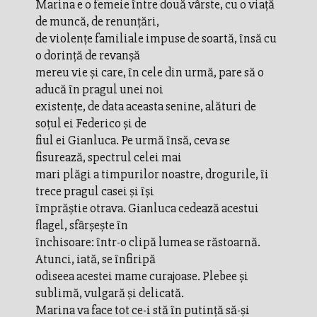
Marina e o femeie între două vârste, cu o viaţă
de muncă, de renunţări,
de violenţe familiale impuse de soartă, însă cu
o dorinţă de revanşă
mereu vie şi care, în cele din urmă, pare să o
aducă în pragul unei noi
existenţe, de data aceasta senine, alături de
soţul ei Federico şi de
fiul ei Gianluca. Pe urmă însă, ceva se
fisurează, spectrul celei mai
mari plăgi a timpurilor noastre, drogurile, îi
trece pragul casei şi îşi
împrăştie otrava. Gianluca cedează acestui
flagel, sfârşeşte în
închisoare: într-o clipă lumea se răstoarnă.
Atunci, iată, se înfiripă
odiseea acestei mame curajoase. Plebee şi
sublimă, vulgară şi delicată.
Marina va face tot ce-i stă în putinţă să-şi