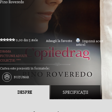
Pino Roveredo
0,00 din 5 stele
Adaugă la favorite
Imprimă acest
articol
DRAMA
CARTE DE BUZUNAR
FICTIUNE ADULTI
COLECȚIE: ***
Cartea este prezentă în formatele:
BUZUNAR
DESPRE
SPECIFICAȚII