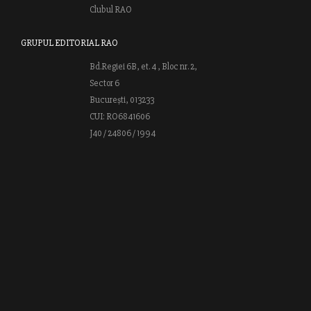
Clubul RAO
GRUPUL EDITORIAL RAO
Bd.Regiei 6B, et. 4 , Bloc nr. 2,
Sector 6
București, 013233
CUI: RO6841606
J40 / 24806 / 1994
Vă invităm să descoperiţi lumea cărţilor RAO, amintindu-vă totodată
că puteţi comanda titlurile preferate on-line sau contactându-ne direct
la editură. Vă aşteptăm să vă bucuraţi de ofertele speciale RAO şi vă
urăm lectură plăcută!
Web design by
End Soft Design
| Copyright © 2016 - 2026 Grupul
Editorial Rao.ro