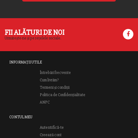
FII ALĂTURI DE NOI
Urmărește-ne și pe rețelele sociale.
INFORMAȚII UTILE
Întrebări frecvente
Cum livrăm?
Termeni și condiții
Politica de Confidențialitate
ANPC
CONTUL MEU
Autentifică-te
Creează cont