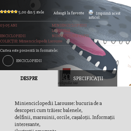
5,00 din 5 stele
Adaugă la favorite
Imprimă acest
articol
03-05 ANI
MINIENCICLOPEDII
LAROUSSE
ENCICLOPEDII
NONFICTIUNE COPII
COLECȚIE: Minienciclopedii Larousse
Cartea este prezentă în formatele:
ENCICLOPEDII
DESPRE
SPECIFICAȚII
Minienciclopedii Larousse: bucuria de a
descoperi cum trăiesc balenele,
delfinii, marsuinii, orcile, caşaloţii. Informaţii
interesante,