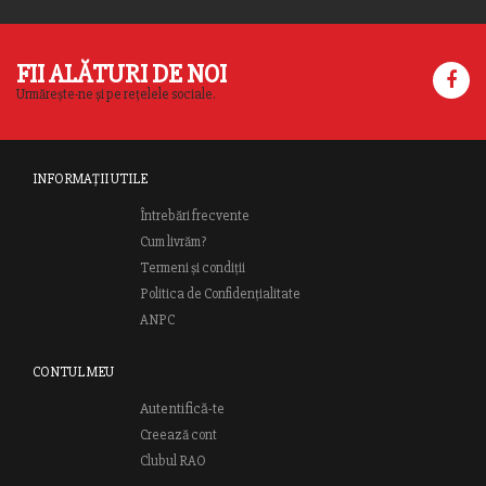
FII ALĂTURI DE NOI
Urmărește-ne și pe rețelele sociale.
INFORMAȚII UTILE
Întrebări frecvente
Cum livrăm?
Termeni și condiții
Politica de Confidențialitate
ANPC
CONTUL MEU
Autentifică-te
Creează cont
Clubul RAO