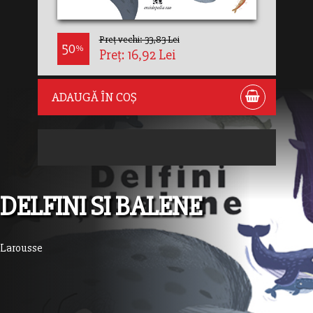
Preț vechi: 33,83 Lei
50
%
Preț: 16,92 Lei
ADAUGĂ ÎN COȘ
DELFINI SI BALENE
Larousse