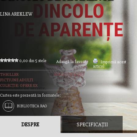
LINA AREKLEW
0,00 din 5 stele
Adaugă la favorite
Imprimă acest
articol
THRILLER
BIBLIOTECA RAO
FICTIUNE ADULTI
COLECȚIE: OPERE XX
Cartea este prezentă în formatele:
BIBLIOTECA RAO
DESPRE
SPECIFICAȚII