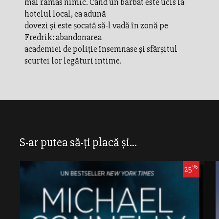
mai rămas nimic. Când un bărbat este ucis la
hotelul local, ea adună
dovezi și este șocată să-l vadă în zonă pe
Fredrik: abandonarea
academiei de poliție însemnase și sfârșitul
scurtei lor legături intime.
S-ar putea să-ți placă și...
%
25