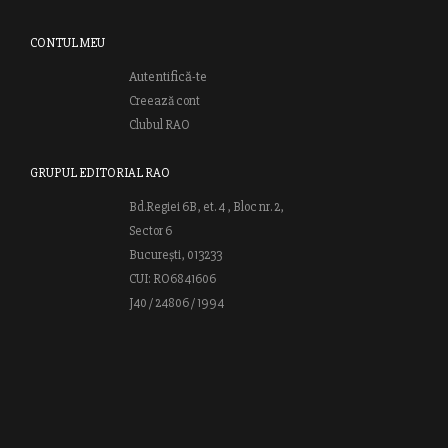
CONTUL MEU
Autentifică-te
Creează cont
Clubul RAO
GRUPUL EDITORIAL RAO
Bd.Regiei 6B, et. 4 , Bloc nr. 2,
Sector 6
București, 013233
CUI: RO6841606
J40 / 24806 / 1994
Vă invităm să descoperiţi lumea cărţilor RAO, amintindu-vă totodată
că puteţi comanda titlurile preferate on-line sau contactându-ne direct
la editură. Vă aşteptăm să vă bucuraţi de ofertele speciale RAO şi vă
urăm lectură plăcută!