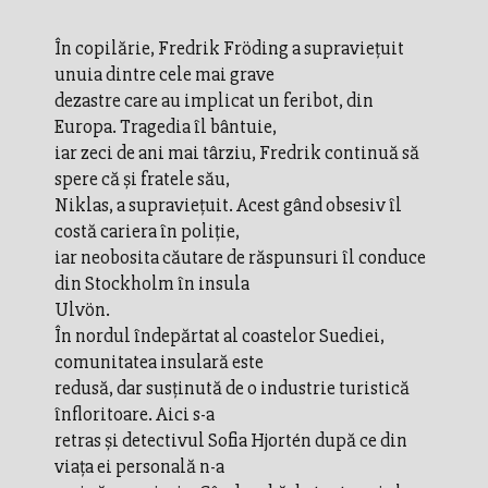
În copilărie, Fredrik Fröding a supraviețuit
unuia dintre cele mai grave
dezastre care au implicat un feribot, din
Europa. Tragedia îl bântuie,
iar zeci de ani mai târziu, Fredrik continuă să
spere că și fratele său,
Niklas, a supraviețuit. Acest gând obsesiv îl
costă cariera în poliție,
iar neobosita căutare de răspunsuri îl conduce
din Stockholm în insula
Ulvön.
În nordul îndepărtat al coastelor Suediei,
comunitatea insulară este
redusă, dar susținută de o industrie turistică
înfloritoare. Aici s-a
retras și detectivul Sofia Hjortén după ce din
viața ei personală n-a