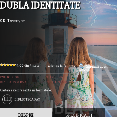
DUBLA IDENTITATE
S.K. Tremayne
5,00 din 5 stele
Adaugă la favorite
Imprimă acest
articol
PSIHOLOGIC
THRILLER
BIBLIOTECA RAO
FICTIUNE ADULTI
Cartea este prezentă în formatele:
BIBLIOTECA RAO
DESPRE
SPECIFICAȚII