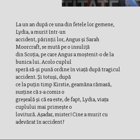
La un an după ce una din fetele lor gemene,
Lydia, a murit într-un
accident, părinţii lor, Angus și Sarah
Moorcraft, se mută pe o insuliţă
din Scoţia, pe care Angus a moștenit-o de la
bunica lui. Acolo cuplul
speră să-și pună ordine în viaţă după tragicul
accident. Și totuși, după
ce la puţin timp Kirstie, geamăna rămasă,
susţine că s-a comis o
greșeală și că ea este, de fapt, Lydia, viaţa
cuplului mai primește o
lovitură. Așadar, mister! Cine a murit cu
adevărat în accident?