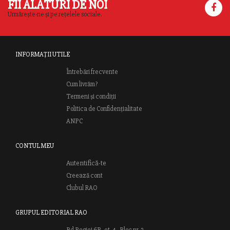
FII ALĂTURI DE NOI
Urmărește-ne și pe rețelele sociale.
INFORMAȚII UTILE
Întrebări frecvente
Cum livrăm?
Termeni și condiții
Politica de Confidențialitate
ANPC
CONTUL MEU
Autentifică-te
Creează cont
Clubul RAO
GRUPUL EDITORIAL RAO