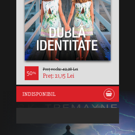
Preț vechi: 42,28 Lei
50
%
Preț: 21,15 Lei
INDISPONIBIL