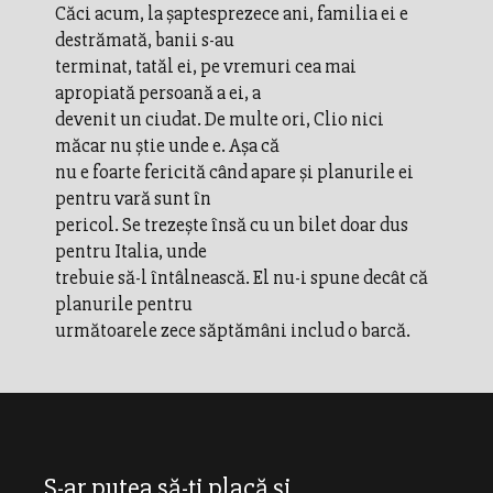
Căci acum, la şaptesprezece ani, familia ei e
destrămată, banii s-au
terminat, tatăl ei, pe vremuri cea mai
apropiată persoană a ei, a
devenit un ciudat. De multe ori, Clio nici
măcar nu ştie unde e. Aşa că
nu e foarte fericită când apare şi planurile ei
pentru vară sunt în
pericol. Se trezeşte însă cu un bilet doar dus
pentru Italia, unde
trebuie să-l întâlnească. El nu-i spune decât că
planurile pentru
următoarele zece săptămâni includ o barcă.
S-ar putea să-ți placă și...