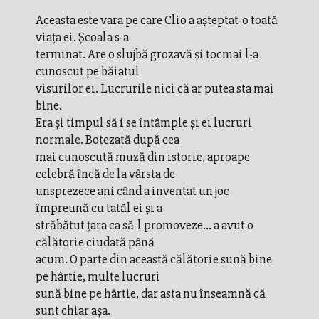
Aceasta este vara pe care Clio a aşteptat-o toată
viaţa ei. Şcoala s-a
terminat. Are o slujbă grozavă şi tocmai l-a
cunoscut pe băiatul
visurilor ei. Lucrurile nici că ar putea sta mai
bine.
Era şi timpul să i se întâmple şi ei lucruri
normale. Botezată după cea
mai cunoscută muză din istorie, aproape
celebră încă de la vârsta de
unsprezece ani când a inventat un joc
împreună cu tatăl ei şi a
străbătut ţara ca să-l promoveze... a avut o
călătorie ciudată până
acum. O parte din această călătorie sună bine
pe hârtie, multe lucruri
sună bine pe hârtie, dar asta nu înseamnă că
sunt chiar aşa.