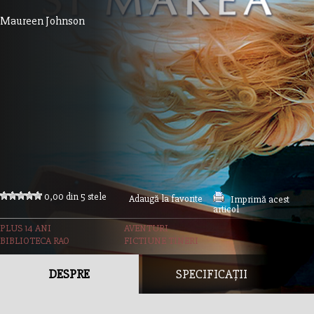
Maureen Johnson
0,00 din 5 stele
Adaugă la favorite
Imprimă acest
articol
PLUS 14 ANI
AVENTURI
BIBLIOTECA RAO
FICTIUNE TINERI
DESPRE
SPECIFICAȚII