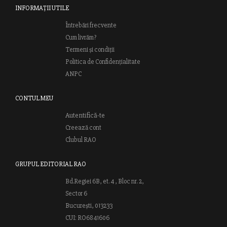
INFORMAȚII UTILE
Întrebări frecvente
Cum livrăm?
Termeni și condiții
Politica de Confidențialitate
ANPC
CONTUL MEU
Autentifică-te
Creează cont
Clubul RAO
GRUPUL EDITORIAL RAO
Bd.Regiei 6B, et. 4 , Bloc nr. 2,
Sector 6
București, 013233
CUI: RO6841606