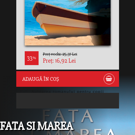
Preț vechi: 25,37 Lei
33
%
Preț: 16,92 Lei
ADAUGĂ ÎN COȘ
FATA SI MAREA