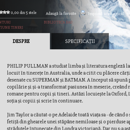
0,00 din 5 stele
Adaugă la favorite
Imprimă acest articol
NTURI
BIBLIOTECA RAO
TIUNE TINERI
DESPRE
SPECIFICAȚII
PHILIP PULLMAN a studiat limba şi literatura engleză la 
locuit în tinereţe în Australia, unde a citit cu plăcere cărţ
desenate cu SUPERMAN şi BATMAN. A început să spună p
copilărie şi şi-a transformat pasiunea în meserie, creân
romane pentru copii şi tineri. Astăzi locuieşte la Oxford, 
soţia şi copiii şi scrie în continuare.
Jim Taylor a căutat-o pe Adelaide toată viaţa sa - de când o
fetiţă din ghearele unei stăpâne nemiloase şi o pierduse a
străduţele întunecate din Londra victoriană. Dar nu s-a aş