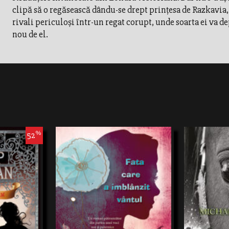
clipă să o regăsească dându-se drept prinţesa de Razkavia
rivali periculoşi într-un regat corupt, unde soarta ei va d
nou de el.
%
52