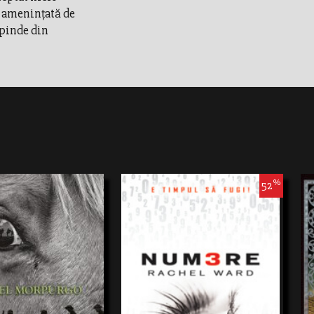
, ameninţată de
epinde din
%
52