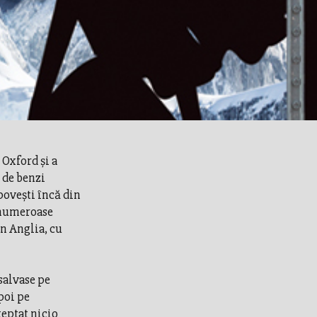
Oxford şi a
i de benzi
oveşti încă din
d numeroase
în Anglia, cu
 salvase pe
poi pe
teptat nicio