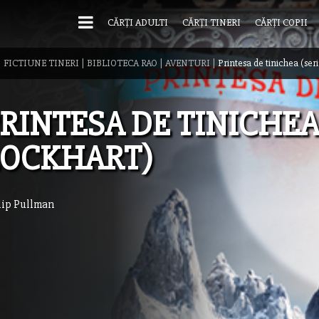
CĂRȚI ADULTI
CĂRȚI TINERI
CĂRȚI COPII
|
FICTIUNE TINERI
|
BIBLIOTECA RAO
|
AVENTURI
|
Printesa de tinichea (ser
RINTESA DE TINICHEA
LOCKHART)
lip Pullman