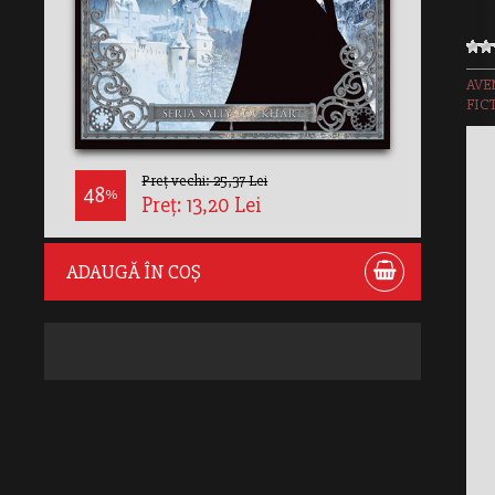
AVE
FIC
Preț vechi: 25,37 Lei
48
%
Preț: 13,20 Lei
ADAUGĂ ÎN COȘ