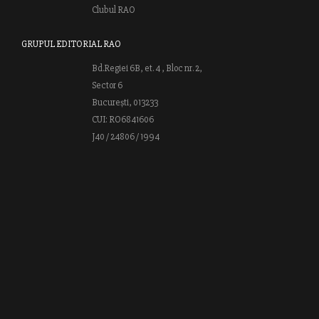
Clubul RAO
GRUPUL EDITORIAL RAO
Bd.Regiei 6B, et. 4 , Bloc nr. 2,
Sector 6
București, 013233
CUI: RO6841606
J40 / 24806 / 1994
Vă invităm să descoperiţi lumea cărţilor RAO, amintindu-vă totodată
că puteţi comanda titlurile preferate on-line sau contactându-ne direct
la editură. Vă aşteptăm să vă bucuraţi de ofertele speciale RAO şi vă
urăm lectură plăcută!
Web design by
End Soft Design
| Copyright © 2016 - 2026 Grupul
Editorial Rao.ro