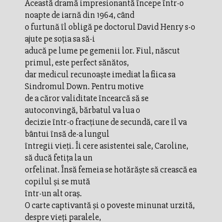
Această dramă impresionantă începe într-o
noapte de iarnă din 1964, când
o furtună îl obligă pe doctorul David Henry s-o
ajute pe soţia sa să-i
aducă pe lume pe gemenii lor. Fiul, născut
primul, este perfect sănătos,
dar medicul recunoaşte imediat la fiica sa
Sindromul Down. Pentru motive
de a căror validitate încearcă să se
autoconvingă, bărbatul va lua o
decizie într-o fracţiune de secundă, care îl va
bântui însă de-a lungul
întregii vieţi. Îi cere asistentei sale, Caroline,
să ducă fetiţa la un
orfelinat. Însă femeia se hotărăşte să crească ea
copilul şi se mută
într-un alt oraş.
O carte captivantă şi o poveste minunat urzită,
despre vieţi paralele,