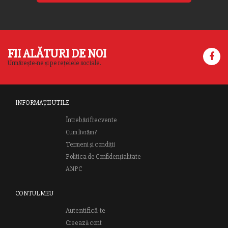
FII ALĂTURI DE NOI
Urmărește-ne și pe rețelele sociale.
INFORMAȚII UTILE
Întrebări frecvente
Cum livrăm?
Termeni și condiții
Politica de Confidențialitate
ANPC
CONTUL MEU
Autentifică-te
Creează cont