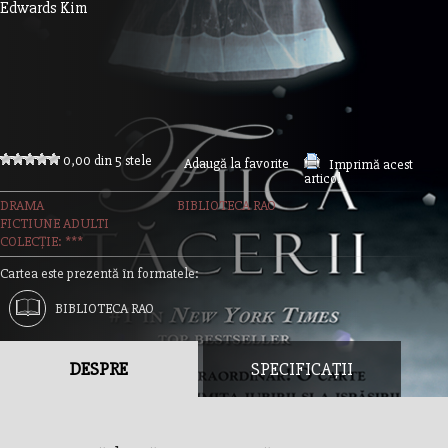
Edwards Kim
0,00 din 5 stele
Adaugă la favorite
Imprimă acest
articol
DRAMA
BIBLIOTECA RAO
FICTIUNE ADULTI
COLECȚIE: ***
Cartea este prezentă în formatele:
BIBLIOTECA RAO
DESPRE
SPECIFICAȚII