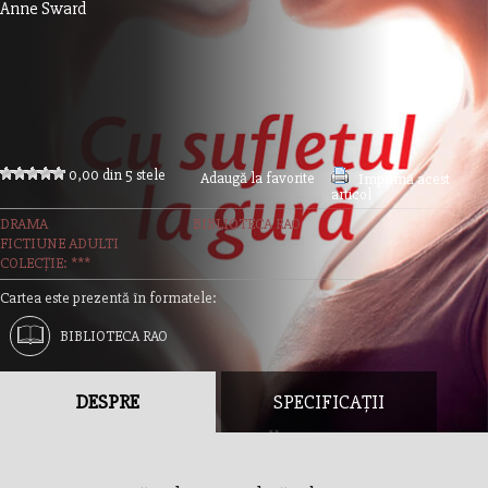
Anne Sward
0,00 din 5 stele
Adaugă la favorite
Imprimă acest
articol
DRAMA
BIBLIOTECA RAO
FICTIUNE ADULTI
COLECȚIE: ***
Cartea este prezentă în formatele:
BIBLIOTECA RAO
DESPRE
SPECIFICAȚII