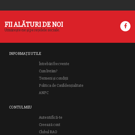
FII ALĂTURI DE NOI
Urmărește-ne și pe rețelele sociale.
INFORMAȚII UTILE
Întrebări frecvente
Cum livrăm?
Termeni și condiții
Politica de Confidențialitate
ANPC
CONTUL MEU
Autentifică-te
Creează cont
Clubul RAO