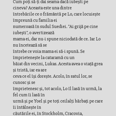
Cum poţi să-ţi dai seama dacă iubeşti pe
cineva? Aceasta este una dintre
întrebările ce o frământă pe Lo, care locuieşte
împreună cu familia ei
numeroasă în sudul Suediei. "Ai grijă pe cine
iubeşti", o avertizează
mama ei, dar nu-i spune niciodată de ce. Iar Lo
nu încetează să se
întrebe ce voia mama ei să-i spună. Se
împrieteneşte la cataramă cu un
băiat din vecini, Lukas. Acesta avea o viaţă grea
şi tristă, iar ea are
ceva ce el îşi doreşte. Acolo, în satul lor, se
cunosc şi se
împrietenesc şi, tot acolo, Lo îl lasă în urmă, la
fel cum îi lasă în
urmă şi pe Yoel şi pe toţi ceilalţi bărbaţi pe care
îi întâlneşte în
căutările ei, în Stockholm, Cracovia,