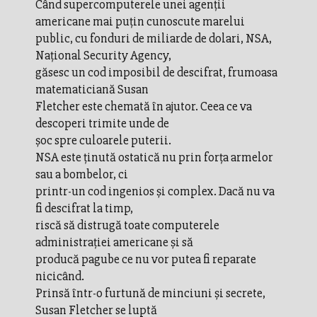
Când supercomputerele unei agenţii
americane mai puţin cunoscute marelui
public, cu fonduri de miliarde de dolari, NSA,
Naţional Security Agency,
găsesc un cod imposibil de descifrat, frumoasa
matematiciană Susan
Fletcher este chemată în ajutor. Ceea ce va
descoperi trimite unde de
şoc spre culoarele puterii.
NSA este ţinută ostatică nu prin forţa armelor
sau a bombelor, ci
printr-un cod ingenios şi complex. Dacă nu va
fi descifrat la timp,
riscă să distrugă toate computerele
administraţiei americane şi să
producă pagube ce nu vor putea fi reparate
nicicând.
Prinsă într-o furtună de minciuni şi secrete,
Susan Fletcher se luptă