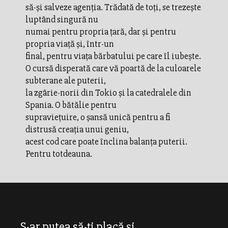
să-şi salveze agenţia. Trădată de toţi, se trezeşte
luptând singură nu
numai pentru propria ţară, dar şi pentru
propria viaţă şi, într-un
final, pentru viaţa bărbatului pe care îl iubeşte.
O cursă disperată care vă poartă de la culoarele
subterane ale puterii,
la zgârie-norii din Tokio şi la catedralele din
Spania. O bătălie pentru
supravieţuire, o şansă unică pentru a fi
distrusă creaţia unui geniu,
acest cod care poate înclina balanţa puterii.
Pentru totdeauna.
S-ar putea să-ți placă și...