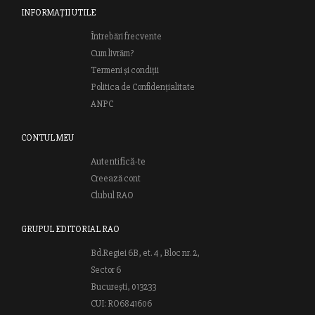
INFORMAȚII UTILE
Întrebări frecvente
Cum livrăm?
Termeni și condiții
Politica de Confidențialitate
ANPC
CONTUL MEU
Autentifică-te
Creează cont
Clubul RAO
GRUPUL EDITORIAL RAO
Bd.Regiei 6B, et. 4 , Bloc nr. 2,
Sector 6
București, 013233
CUI: RO6841606