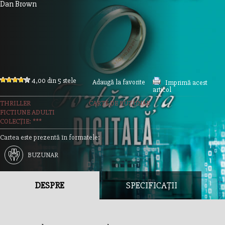
Dan Brown
4,00 din 5 stele
Adaugă la favorite
Imprimă acest
articol
THRILLER
CARTE DE BUZUNAR
FICTIUNE ADULTI
COLECȚIE: ***
Cartea este prezentă în formatele:
BUZUNAR
DESPRE
SPECIFICAȚII