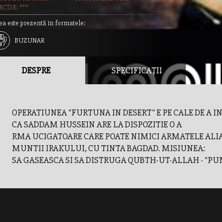
CȚIE: ***
ea este prezentă în formatele:
BUZUNAR
DESPRE
SPECIFICAȚII
OPERATIUNEA "FURTUNA IN DESERT" E PE CALE DE A I
CA SADDAM HUSSEIN ARE LA DISPOZITIE O A
RMA UCIGATOARE CARE POATE NIMICI ARMATELE ALI
MUNTII IRAKULUI, CU TINTA BAGDAD. MISIUNEA:
SA GASEASCA SI SA DISTRUGA QUBTH-UT-ALLAH - "