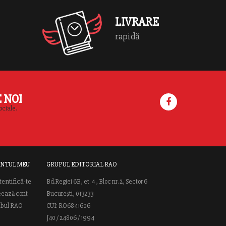
d
LIVRARE
rapidă
E NOI
ociale.
NTUL MEU
GRUPUL EDITORIAL RAO
tentifică-te
Bd.Regiei 6B, et. 4 , Bloc nr. 2, Sector 6
eează cont
București, 013233
ubul RAO
CUI: RO6841606
J40 / 24806 / 1994