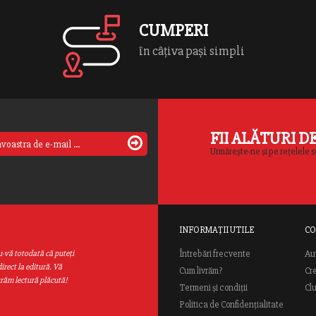
care şi-au făcut datoria. “Dosarul Odessa”
[…]
CUMPERI
în câțiva pași simpli
FII ALĂTURI D
Urmărește-ne și pe rețelele s
INFORMAȚII UTILE
CO
Au
u-vă totodată că puteţi
Întrebări frecvente
irect la editură. Vă
Cum livrăm?
Cr
urăm lectură plăcută!
Termeni și condiții
Cl
Politica de Confidențialitate