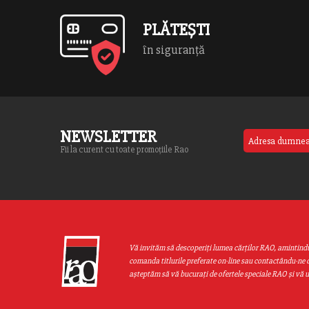
SINGURUL AMERICAN CARE POATE SA-L
SALVEZE […]
PLĂTEȘTI
în siguranță
NEWSLETTER
Fii la curent cu toate promoțiile Rao
Vă invităm să descoperiţi lumea cărţilor RAO, amintind
comanda titlurile preferate on-line sau contactându-ne d
aşteptăm să vă bucuraţi de ofertele speciale RAO şi vă 