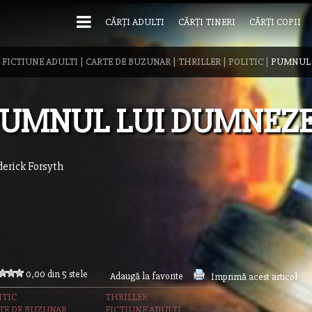
CĂRȚI ADULTI
CĂRȚI TINERI
CĂRȚI COPII
|
FICTIUNE ADULTI
|
CARTE DE BUZUNAR
|
THRILLER
|
POLITIC
|
PUMNUL 
PUMNUL LUI DUMNEZ
derick Forsyth
0,00 din 5 stele
Adaugă la favorite
Imprimă acest articol
ITIC
THRILLER
TE DE BUZUNAR
FICTIUNE ADULTI