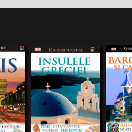
 sigură cale de
Ghidurile turistice va ajuta, prin
O multime de foto
iduri turistice
recomandarile privind monumentele
Patru zile pe ni
lebra editură
sipunctele de interes, sa vizitati tot ce este
importante. Ima