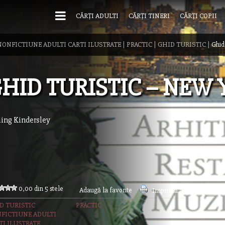
CĂRȚI ADULTI
CĂRȚI TINERI
CĂRȚI COPII
NONFICTIUNE ADULTI CARTI ILUSTRATE
|
PRACTIC
|
GHID TURISTIC
|
Ghid
HID TURISTIC – NEW
ling Kindersley
0,00 din 5 stele
Adaugă la favorite
Imprimă acest articol
D TURISTIC
PRACTIC
FICTIUNE ADULTI
TI ILUSTRATE