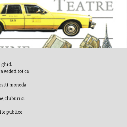
t ghid.
 vedeti tot ce
lositi moneda
me,cluburi si
rile publice