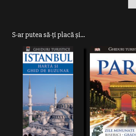
S-ar putea să-ți placă și...
Ghiduri excelente pentru turistul grabit sau
Editura RAO vă oferă cea mai
care nu are prea mult timpla dispozitie.
a vedea lumea prin seria degh
Informatii esentiale despre monumentele de
realizate în colaborare cu ce