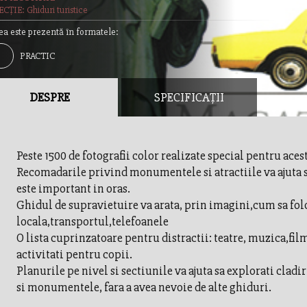
CȚIE: Ghiduri turistice
ea este prezentă în formatele:
PRACTIC
DESPRE
SPECIFICAȚII
Peste 1500 de fotografii color realizate special pentru aces
Recomadarile privind monumentele si atractiile va ajuta sa
este important in oras.
Ghidul de supravietuire va arata, prin imagini,cum sa fo
locala,transportul,telefoanele
O lista cuprinzatoare pentru distractii: teatre, muzica,fil
activitati pentru copii.
Planurile pe nivel si sectiunile va ajuta sa explorati cladi
si monumentele, fara a avea nevoie de alte ghiduri.