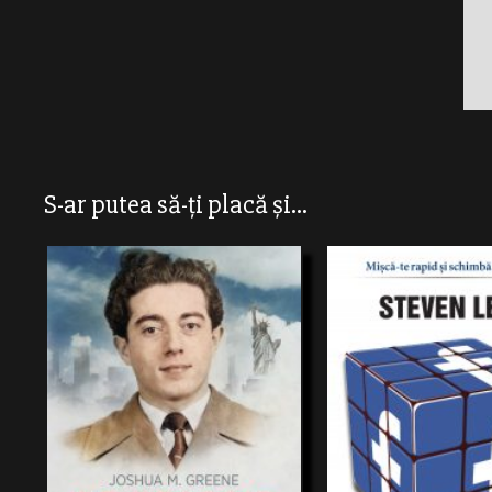
S-ar putea să-ți placă și...
„A lupta reprezenta, pur şi simplu, modul
Fiind student în anul doi, M