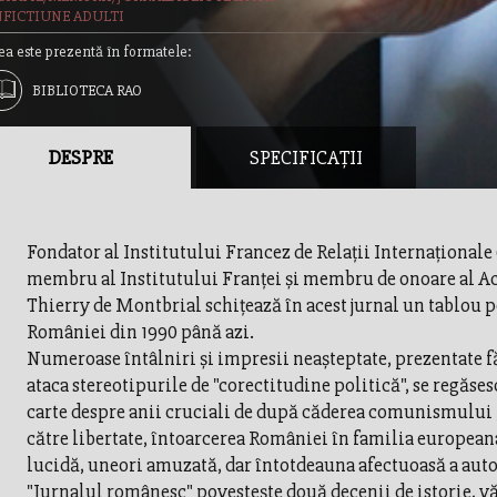
FICTIUNE ADULTI
ea este prezentă în formatele:
BIBLIOTECA RAO
DESPRE
SPECIFICAȚII
Fondator al Institutului Francez de Relaţii Internaţionale 
membru al Institutului Franţei şi membru de onoare al 
Thierry de Montbrial schiţează în acest jurnal un tablou p
României din 1990 până azi.
Numeroase întâlniri şi impresii neaşteptate, prezentate f
ataca stereotipurile de "corectitudine politică", se regăses
carte despre anii cruciali de după căderea comunismului 
către libertate, întoarcerea României în familia europeana
lucidă, uneori amuzată, dar întotdeauna afectuoasă a auto
"Jurnalul românesc" povesteşte două decenii de istorie, v