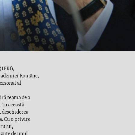
(IFRI),
Academiei Române,
ersonal al
ără teama de a
c în această
, deschiderea
. Cu o privire
rului,
ăzute de unul