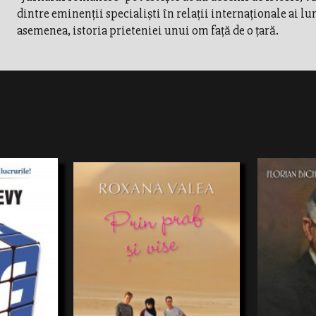
dintre eminenţii specialişti în relaţii internaţionale ai lum
asemenea, istoria prieteniei unui om faţă de o ţară.
ark Zuckerberg
Rod al unui uri