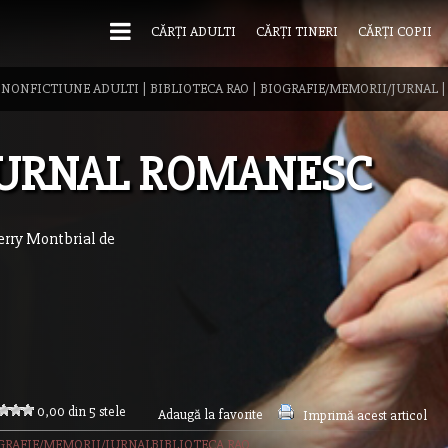
CĂRȚI ADULTI
CĂRȚI TINERI
CĂRȚI COPII
|
NONFICTIUNE ADULTI
|
BIBLIOTECA RAO
|
BIOGRAFIE/MEMORII/JURNAL
JURNAL ROMANESC
erry Montbrial de
0,00 din 5 stele
Adaugă la favorite
Imprimă acest articol
GRAFIE/MEMORII/JURNAL
BIBLIOTECA RAO