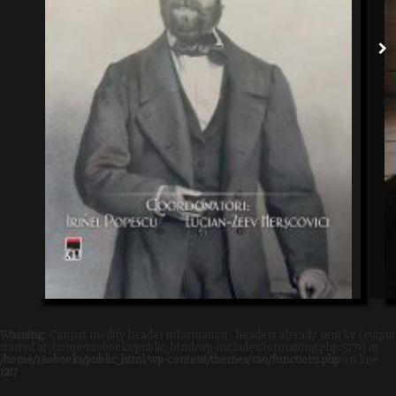
Warning
: Cannot modify header information - headers already sent by (output
started at /home/raobooks/public_html/wp-includes/formatting.php:5771) in
/home/raobooks/public_html/wp-content/themes/rao/functions.php
on line
1217