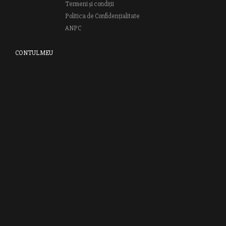
Termeni și condiții
Politica de Confidențialitate
ANPC
CONTUL MEU
Autentifică-te
Creează cont
Clubul RAO
GRUPUL EDITORIAL RAO
Bd.Regiei 6B, et. 4 , Bloc nr. 2,
Sector 6
București, 013233
CUI: RO6841606
J40 / 24806 / 1994
Vă invităm să descoperiţi lumea cărţilor RAO, amintindu-vă totodată