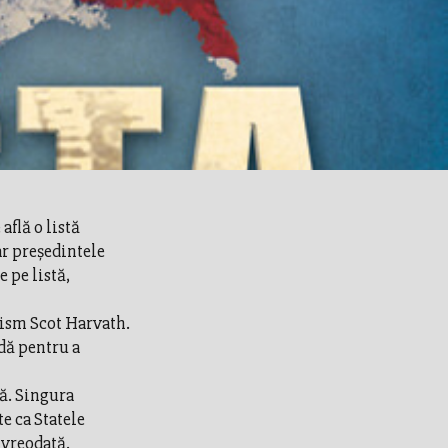
află o listă
r preşedintele
 pe listă,
ism Scot Harvath.
idă pentru a
ă. Singura
e ca Statele
 vreodată.