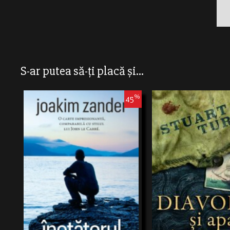
S-ar putea să-ți placă și...
%
45
Acţiunea romanului “Inotătorul” are loc pe
Acțiunea se petrece în anul 
scena politică din Bruxelles,pe culoarele
Samuel Pipps, cel mai mared
liniştite ale sediului CIA din Virginia, în
lume, este transportat la A
zonele derăzboi fierbinţi din Orientul
pentru a fi executatpentru o 