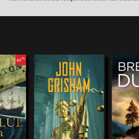
%
40
1634, când
După o tinereț
etectiv din
faptul că a sup
msterdam
tragediei care i
UN OM NEVINOVAT VA FI EXECUTAT. ŞI
crimă pe care
părăsitGrayston
NUMAI VINOVATUL ÎL POATE SALVA. În