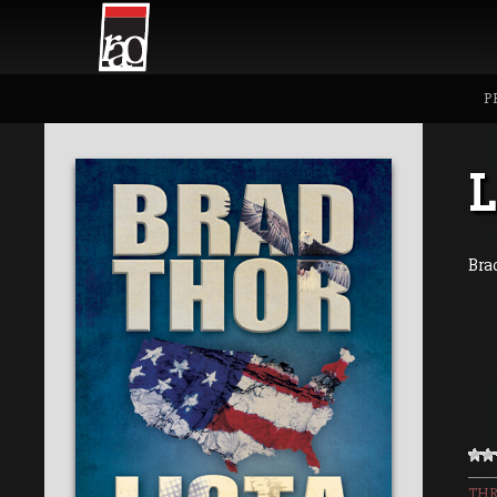
P
L
Bra
THR