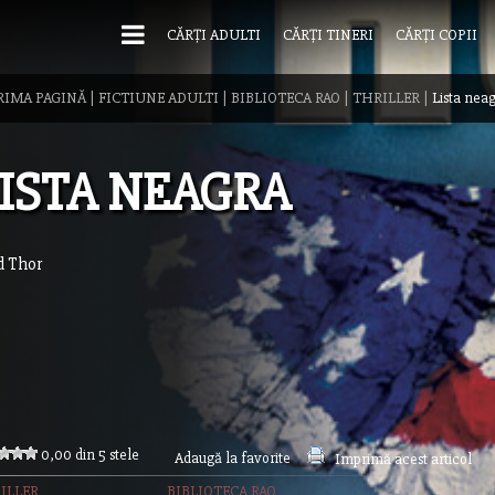
CĂRȚI ADULTI
CĂRȚI TINERI
CĂRȚI COPII
RIMA PAGINĂ
|
FICTIUNE ADULTI
|
BIBLIOTECA RAO
|
THRILLER
|
Lista nea
ISTA NEAGRA
d Thor
0,00 din 5 stele
Adaugă la favorite
Imprimă acest articol
ILLER
BIBLIOTECA RAO