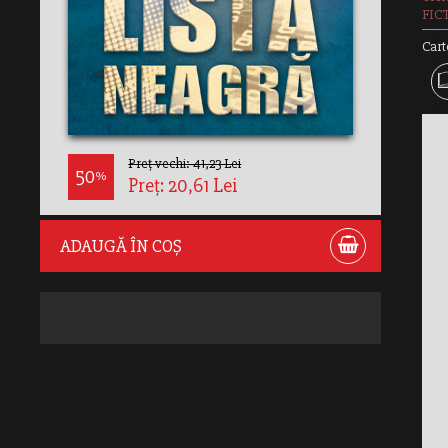
FIC
Cart
Preț vechi: 41,23 Lei
50
%
Preț: 20,61 Lei
ADAUGĂ ÎN COȘ