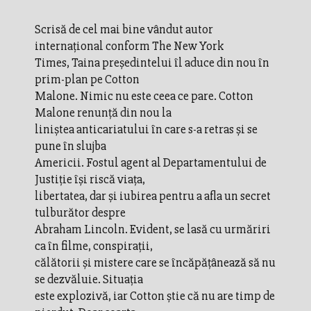
Scrisă de cel mai bine vândut autor
internaţional conform The New York
Times, Taina preşedintelui îl aduce din nou în
prim-plan pe Cotton
Malone. Nimic nu este ceea ce pare. Cotton
Malone renunţă din nou la
liniştea anticariatului în care s-a retras şi se
pune în slujba
Americii. Fostul agent al Departamentului de
Justiţie îşi riscă viaţa,
libertatea, dar şi iubirea pentru a afla un secret
tulburător despre
Abraham Lincoln. Evident, se lasă cu urmăriri
ca în filme, conspiraţii,
călătorii şi mistere care se încăpăţânează să nu
se dezvăluie. Situaţia
este explozivă, iar Cotton ştie că nu are timp de