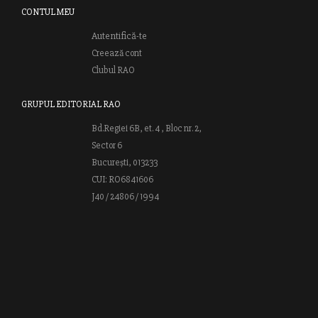
CONTUL MEU
Autentifică-te
Creează cont
Clubul RAO
GRUPUL EDITORIAL RAO
Bd.Regiei 6B, et. 4 , Bloc nr. 2,
Sector 6
București, 013233
CUI: RO6841606
J40 / 24806 / 1994
Vă invităm să descoperiţi lumea cărţilor RAO, amintindu-vă totodată
că puteţi comanda titlurile preferate on-line sau contactându-ne direct
la editură. Vă aşteptăm să vă bucuraţi de ofertele speciale RAO şi vă
urăm lectură plăcută!