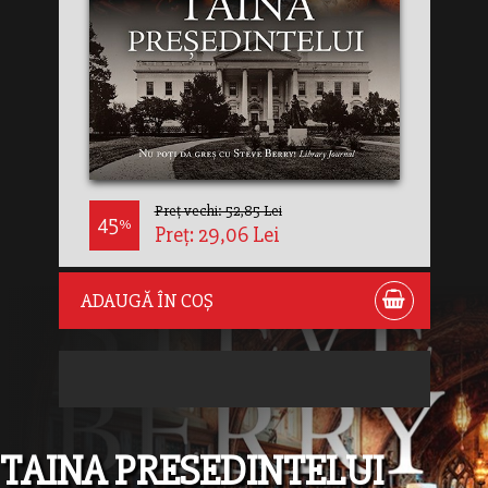
Preț vechi: 52,85 Lei
45
%
Preț: 29,06 Lei
ADAUGĂ ÎN COȘ
TAINA PRESEDINTELUI