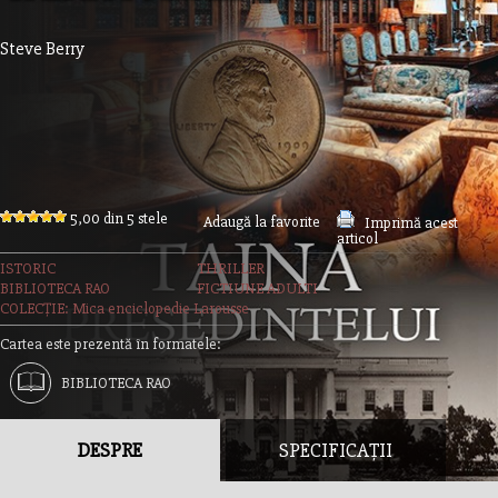
Steve Berry
5,00 din 5 stele
Adaugă la favorite
Imprimă acest
articol
ISTORIC
THRILLER
BIBLIOTECA RAO
FICTIUNE ADULTI
COLECȚIE: Mica enciclopedie Larousse
Cartea este prezentă în formatele:
BIBLIOTECA RAO
DESPRE
SPECIFICAȚII