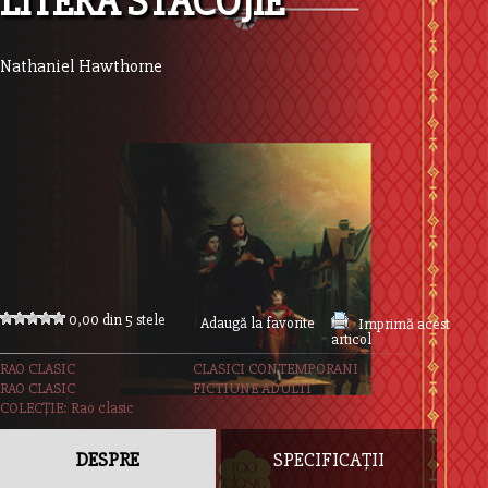
LITERA STACOJIE
Nathaniel Hawthorne
0,00 din 5 stele
Adaugă la favorite
Imprimă acest
articol
RAO CLASIC
CLASICI CONTEMPORANI
RAO CLASIC
FICTIUNE ADULTI
COLECȚIE: Rao clasic
DESPRE
SPECIFICAȚII