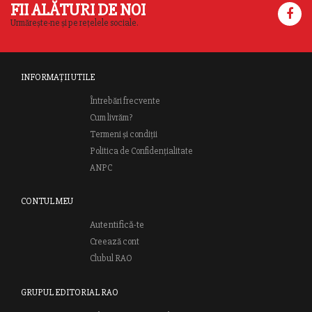
FII ALĂTURI DE NOI
Urmărește-ne și pe rețelele sociale.
INFORMAȚII UTILE
Întrebări frecvente
Cum livrăm?
Termeni și condiții
Politica de Confidențialitate
ANPC
CONTUL MEU
Autentifică-te
Creează cont
Clubul RAO
GRUPUL EDITORIAL RAO