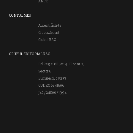
ANPC
CONTUL MEU
Autentifică-te
Creează cont
Clubul RAO
GRUPUL EDITORIAL RAO
Bd.Regiei 6B, et. 4 , Bloc nr. 2,
Sector 6
București, 013233
CUI: RO6841606
J40 / 24806 / 1994
Vă invităm să descoperiţi lumea cărţilor RAO, amintindu-vă totodată
că puteţi comanda titlurile preferate on-line sau contactându-ne direct
la editură. Vă aşteptăm să vă bucuraţi de ofertele speciale RAO şi vă
urăm lectură plăcută!