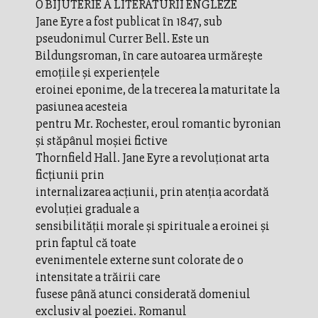
O BIJUTERIE A LITERATURII ENGLEZE
Jane Eyre a fost publicat în 1847, sub
pseudonimul Currer Bell. Este un
Bildungsroman, în care autoarea urmărește
emoțiile și experiențele
eroinei eponime, de la trecerea la maturitate la
pasiunea acesteia
pentru Mr. Rochester, eroul romantic byronian
și stăpânul moșiei fictive
Thornfield Hall. Jane Eyre a revoluționat arta
ficțiunii prin
internalizarea acțiunii, prin atenția acordată
evoluției graduale a
sensibilității morale și spirituale a eroinei și
prin faptul că toate
evenimentele externe sunt colorate de o
intensitate a trăirii care
fusese până atunci considerată domeniul
exclusiv al poeziei. Romanul