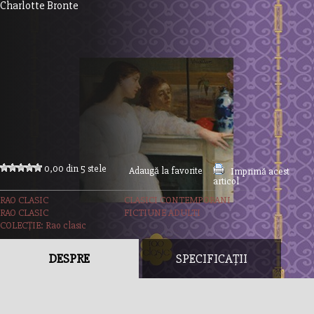
Charlotte Bronte
0,00 din 5 stele
Adaugă la favorite
Imprimă acest
articol
RAO CLASIC
CLASICI CONTEMPORANI
RAO CLASIC
FICTIUNE ADULTI
COLECȚIE: Rao clasic
DESPRE
SPECIFICAȚII