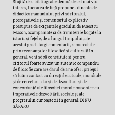
Slujită de o bibliografie demnă de cel mai viu
interes, lucrarea de faţă propune - dincolo de
didactica manualului privind ritualul,
prerogativele şi comentariul explicativ
presupuse de exigenţele gradului de Maestru
Mason, acompaniate şi de trimiterile bogate la
istoria şi feţele, de-a lungul timpului, ale
acestui grad - largi comentarii, remarcabile
prin rezonanţa lor filosofică şi culturală în
general, venind să constituie şi pentru
cititorul foarte avizat un autentic compendiu
de filosofie care are darul de a ne oferi prilejul
să luăm contact cu direcţiile actuale, mondiale
şi de cercetare, dar şi de dezvoltare şi de
concordanţă ale filosofiei morale masonice cu
imperativele dezvoltării sociale şi ale
progresului cunoaşterii în general. DINU
SĂRARU