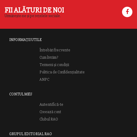
FII ALĂTURI DE NOI
Urmărește-ne și pe rețelele sociale.
INFORMAȚII UTILE
Întrebări frecvente
Cum livrăm?
Termeni și condiții
Politica de Confidențialitate
ANPC
CONTUL MEU
Autentifică-te
Creează cont
Clubul RAO
GRUPUL EDITORIAL RAO