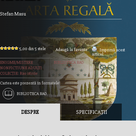
Stefan Masu
5,00 din 5 stele
Adaugă la favorite
Imprimă acest
articol
ENIGME/MISTERE
BIBLIOTECA RAO
NONFICTIUNE ADULTI
COLECȚIE: Rao istorie
Cartea este prezentă în formatele:
BIBLIOTECA RAO
DESPRE
SPECIFICAȚII