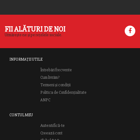
FII ALĂTURI DE NOI
Urmărește-ne și pe rețelele sociale.
INFORMAȚII UTILE
Întrebări frecvente
Cum livrăm?
Termeni și condiții
Politica de Confidențialitate
ANPC
CONTUL MEU
Autentifică-te
Creează cont