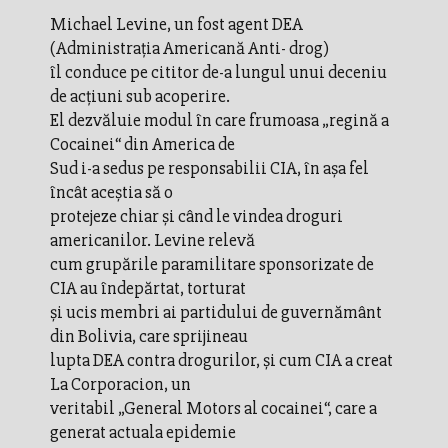
Michael Levine, un fost agent DEA
(Administraţia Americană Anti- drog)
îl conduce pe cititor de-a lungul unui deceniu
de acţiuni sub acoperire.
El dezvăluie modul în care frumoasa „regină a
Cocainei“ din America de
Sud i-a sedus pe responsabilii CIA, în aşa fel
încât aceştia să o
protejeze chiar şi când le vindea droguri
americanilor. Levine relevă
cum grupările paramilitare sponsorizate de
CIA au îndepărtat, torturat
şi ucis membri ai partidului de guvernământ
din Bolivia, care sprijineau
lupta DEA contra drogurilor, şi cum CIA a creat
La Corporacion, un
veritabil „General Motors al cocainei“, care a
generat actuala epidemie