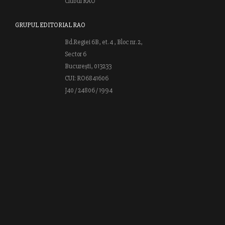
Clubul RAO
GRUPUL EDITORIAL RAO
Bd.Regiei 6B, et. 4 , Bloc nr. 2,
Sector 6
București, 013233
CUI: RO6841606
J40 / 24806 / 1994
Vă invităm să descoperiţi lumea cărţilor RAO, amintindu-vă totodată
că puteţi comanda titlurile preferate on-line sau contactându-ne direct
la editură. Vă aşteptăm să vă bucuraţi de ofertele speciale RAO şi vă
urăm lectură plăcută!
Web design by
End Soft Design
| Copyright © 2016 - 2026 Grupul
Editorial Rao.ro