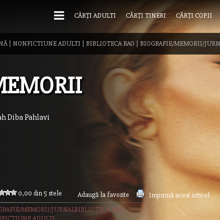
CĂRȚI ADULTI
CĂRȚI TINERI
CĂRȚI COPII
NĂ
|
NONFICTIUNE ADULTI
|
BIBLIOTECA RAO
|
BIOGRAFIE/MEMORII/JUR
MEMORII
ah Diba Pahlavi
0,00 din 5 stele
Adaugă la favorite
Imprimă acest articol
GRAFIE/MEMORII/JURNAL
BIBLIOTECA RAO
FICTIUNE ADULTI