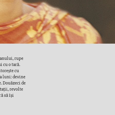
ranului, rupe
i cu o tară.
ătoreşte cu
a luni: devine
e. Douăzeci de
aţii, revolte
ă să îşi