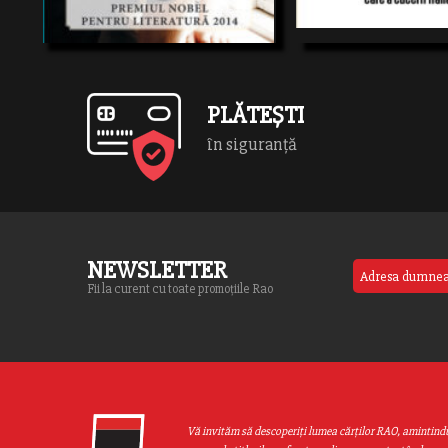
Berlusconi, şi a răsfoit dosare
presă care l-autransformat pe
premier italian […]
PLĂTEȘTI
în siguranță
NEWSLETTER
Fii la curent cu toate promoțiile Rao
Vă invităm să descoperiţi lumea cărţilor RAO, amintind