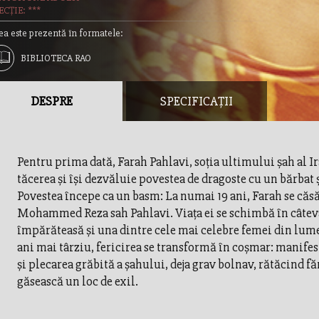
CȚIE: ***
ea este prezentă în formatele:
BIBLIOTECA RAO
DESPRE
SPECIFICAȚII
Pentru prima dată, Farah Pahlavi, soţia ultimului şah al I
tăcerea şi îşi dezvăluie povestea de dragoste cu un bărbat ş
Povestea începe ca un basm: La numai 19 ani, Farah se căs
Mohammed Reza sah Pahlavi. Viaţa ei se schimbă în câtev
împărăteasă şi una dintre cele mai celebre femei din lum
ani mai târziu, fericirea se transformă în coşmar: manifest
şi plecarea grăbită a şahului, deja grav bolnav, rătăcind făr
găsească un loc de exil.