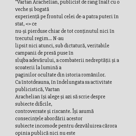
"Vartan Arachelian, publicist de rang înalt cu o
veche şi bogată
experienţă pe frontul celei de-a patra puteri în
stat, <
> ce
nu-şi pierduse chiar de tot conţinutul nici în
trecutul regim... N-au
lipsit nici atunci, sub dictatură, veritabile
campanii de presă puse în
slujba adevărului, a combaterii nedreptăţii şi a
scoaterii la lumină a
paginilor ocultate din istoria românilor.
Ca întotdeauna, în îndelungata sa activitate
publicistică, Vartan
Arachelian îşi alege şi azi să scrie despre
subiecte dificile,
controversate şi riscante. Îşi asumă
consecinţele abordării acestor
subiecte incomode pentru dezvăluirea cărora
opinia publică nici nu este