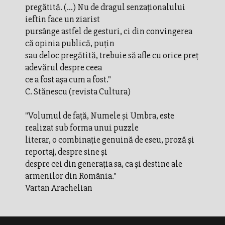
pregătită. (...) Nu de dragul senzaţionalului
ieftin face un ziarist
pursânge astfel de gesturi, ci din convingerea
că opinia publică, puţin
sau deloc pregătită, trebuie să afle cu orice preţ
adevărul despre ceea
ce a fost aşa cum a fost."
C. Stănescu (revista Cultura)
"Volumul de faţă, Numele şi Umbra, este
realizat sub forma unui puzzle
literar, o combinaţie genuină de eseu, proză şi
reportaj, despre sine şi
despre cei din generaţia sa, ca şi destine ale
armenilor din România."
Vartan Arachelian