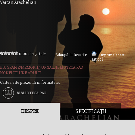
Vartan Arachelian
0,00 din 5 stele
Adaugă la favorite
Imprimă acest
articol
BIOGRAFIE/MEMORII/JURNAL
BIBLIOTECA RAO
NONFICTIUNE ADULTI
Cartea este prezentă în formatele:
BIBLIOTECA RAO
DESPRE
SPECIFICAȚII