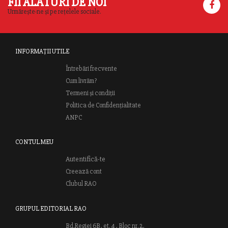
FII ALĂTURI DE NOI
Urmărește-ne și pe rețelele sociale.
INFORMAȚII UTILE
Întrebări frecvente
Cum livrăm?
Termeni și condiții
Politica de Confidențialitate
ANPC
CONTUL MEU
Autentifică-te
Creează cont
Clubul RAO
GRUPUL EDITORIAL RAO
Bd.Regiei 6B, et. 4 , Bloc nr. 2,