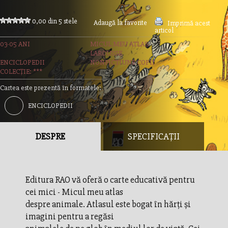
0,00 din 5 stele
Adaugă la favorite
Imprimă acest
articol
03-05 ANI
MICUL MEU ATLAS
LAROUSSE
ENCICLOPEDII
NONFICTIUNE COPII
COLECȚIE: ***
Cartea este prezentă în formatele:
ENCICLOPEDII
DESPRE
SPECIFICAȚII
Editura RAO vă oferă o carte educativă pentru
cei mici - Micul meu atlas
despre animale. Atlasul este bogat în hărţi şi
imagini pentru a regăsi