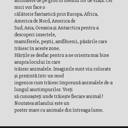
animalele de pe glob în mediul lor de viaţă. Cei
mici vor face o
călătorie fantastică prin Europa, Africa,
America de Nord, America de
Sud, Asia, Oceania şi Antarctica pentru a
descoperi insectele,
mamiferele, peştii, amfibienii, păsările care
trăiesc în aceste zone.
Hărţile se desfac pentru a ne orienta mai bine
asupra locului în care
trăiesc animalele. Imaginile sunt viu colorate
şi prezintă într-un mod
ingenios cum trăiesc împreună animalele de-a
lungul anotimpurilor. Vreţi
să cunoaşteţi unde trăieşte fiecare animal?
Noutatea atlasului este un
poster mare cu animale din întreaga lume.