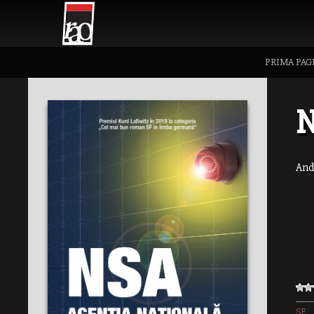
PRIMA PAG
N
And
SF