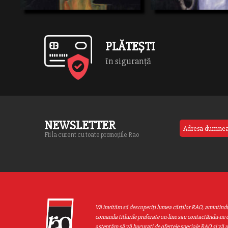
vreme, devine unhăituit al propriilor sale
tehnologii ale realitatii virtual
idealuri, victimă a incapacităţii […]
PLĂTEȘTI
în siguranță
NEWSLETTER
Fii la curent cu toate promoțiile Rao
Vă invităm să descoperiţi lumea cărţilor RAO, amintind
comanda titlurile preferate on-line sau contactându-ne d
aşteptăm să vă bucuraţi de ofertele speciale RAO şi vă 