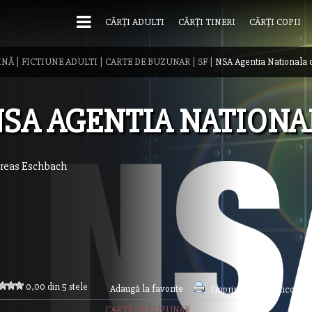
CĂRȚI ADULTI
CĂRȚI TINERI
CĂRȚI COPII
INĂ
|
FICTIUNE ADULTI
|
CARTE DE BUZUNAR
|
SF
|
NSA Agentia Nationala d
SA AGENTIA NATIONA
reas Eschbach
0,00 din 5 stele
Adaugă la favorite
Imprimă acest articol
CARTE DE BUZUNAR