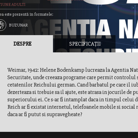
TIUNE ADULTI
ea este prezentă în formatele:
BUZUNAR
DESPRE
SPECIFICAȚII
Weimar, 1942: Helene Bodenkamp lucreaza la Agentia Nat
Securitate, unde creeaza programe care permit controlul s
cetatenilor Reichului german. Cand barbatul pe care il iu
dezerteaza si trebuie sa il ajute, este atrasa in jocurile de p
superiorului ei. Ce s-ar fi intamplat daca in timpul celui d
Reich ar fi existat internetul, telefoanele mobile si social 
daca ar fi putut si supravegheate?