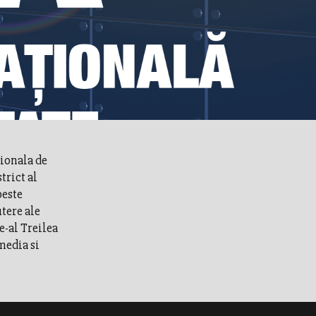
ionala de
trict al
beste
utere ale
e-al Treilea
media si