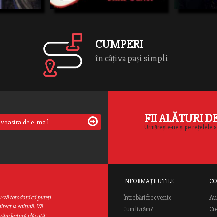
e.
secretul care trebuieprotejat indica
celebru. Actiun
existenta unui virus anterior rasei omenesti.
tulbure in care 
Fox Muldersi Dana […]
autoritateaopre
CUMPERI
în câțiva pași simpli
FII ALĂTURI D
Urmărește-ne și pe rețelele s
INFORMAȚII UTILE
CO
Au
u-vă totodată că puteţi
Întrebări frecvente
irect la editură. Vă
Cum livrăm?
Cr
urăm lectură plăcută!