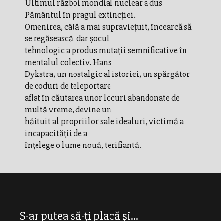
Ultimul război mondial nuclear a dus
Pământul în pragul extincţiei.
Omenirea, câtă a mai supravieţuit, încearcă să
se regăsească, dar şocul
tehnologic a produs mutaţii semnificative în
mentalul colectiv. Hans
Dykstra, un nostalgic al istoriei, un spărgător
de coduri de teleportare
aflat în căutarea unor locuri abandonate de
multă vreme, devine un
hăituit al propriilor sale idealuri, victimă a
incapacităţii de a
înţelege o lume nouă, terifiantă.
S-ar putea să-ți placă și...