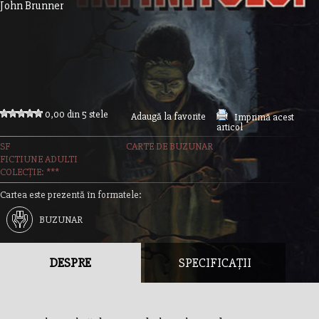
John Brunner
0,00 din 5 stele
Adaugă la favorite
Imprimă acest
articol
SF
CARTE DE BUZUNAR
FICTIUNE ADULTI
COLECȚIE: ***
Cartea este prezentă în formatele:
BUZUNAR
DESPRE
SPECIFICAȚII