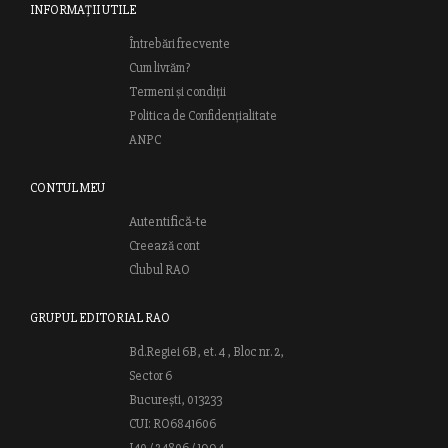
INFORMAȚII UTILE
Întrebări frecvente
Cum livrăm?
Termeni și condiții
Politica de Confidențialitate
ANPC
CONTUL MEU
Autentifică-te
Creează cont
Clubul RAO
GRUPUL EDITORIAL RAO
Bd.Regiei 6B, et. 4 , Bloc nr. 2,
Sector 6
București, 013233
CUI: RO6841606