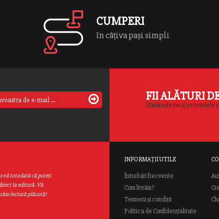
CUMPERI
în câțiva pași simpli
FII ALĂTURI D
Urmărește-ne și pe rețelele s
INFORMAȚII UTILE
CO
Au
u-vă totodată că puteţi
Întrebări frecvente
irect la editură. Vă
Cum livrăm?
Cr
urăm lectură plăcută!
Termeni și condiții
Cl
Politica de Confidențialitate