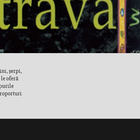
ni, şerpi,
 le oferă
upurile
aeroporturi