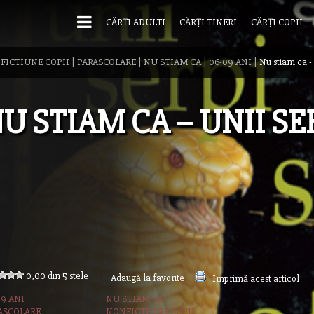
CĂRȚI ADULTI
CĂRȚI TINERI
CĂRȚI COPII
FICTIUNE COPII
|
PARASCOLARE
|
NU STIAM CA
|
06-09 ANI
|
Nu stiam ca - 
U STIAM CA – UNII SE
0,00 din 5 stele
Adaugă la favorite
Imprimă acest articol
09 ANI
NU STIAM CA
ASCOLARE
NONFICTIUNE COPII