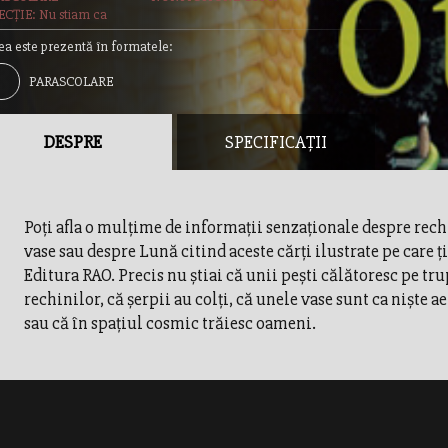
CȚIE: Nu stiam ca
ea este prezentă în formatele:
PARASCOLARE
DESPRE
SPECIFICAȚII
Poţi afla o mulţime de informaţii senzaţionale despre rechi
vase sau despre Lună citind aceste cărţi ilustrate pe care ţi
Editura RAO. Precis nu ştiai că unii peşti călătoresc pe tr
rechinilor, că şerpii au colţi, că unele vase sunt ca nişte 
sau că în spaţiul cosmic trăiesc oameni.