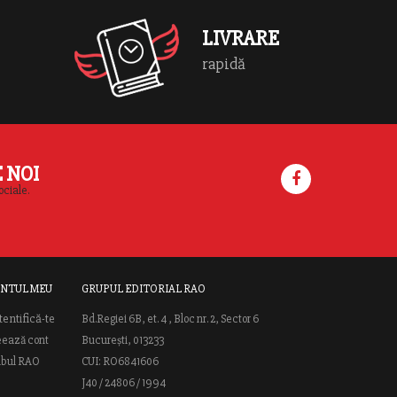
R
a
LIVRARE
d
rapidă
E NOI
ociale.
NTUL MEU
GRUPUL EDITORIAL RAO
tentifică-te
Bd.Regiei 6B, et. 4 , Bloc nr. 2, Sector 6
eează cont
București, 013233
ubul RAO
CUI: RO6841606
J40 / 24806 / 1994