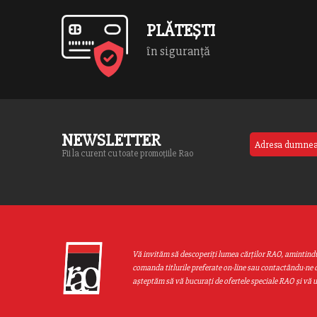
PLĂTEȘTI
în siguranță
NEWSLETTER
Fii la curent cu toate promoțiile Rao
Vă invităm să descoperiţi lumea cărţilor RAO, amintind
comanda titlurile preferate on-line sau contactându-ne d
aşteptăm să vă bucuraţi de ofertele speciale RAO şi vă 