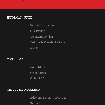
INFORMAȚII UTILE
Întrebări frecvente
Cum livrăm?
Termeni și condiții
Politica de Confidențialitate
ANPC
CONTUL MEU
Autentifică-te
Creează cont
Clubul RAO
GRUPUL EDITORIAL RAO
Bd.Regiei 6B, et. 4 , Bloc nr. 2,
Sector 6