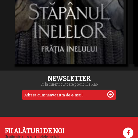
NEWSLETTER
Fii la curent cu toate promoțiile Rao
FII ALĂTURI DE NOI
Urmărește-ne și pe rețelele sociale.