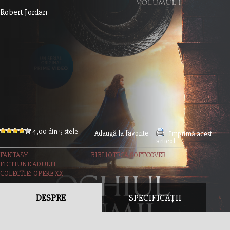
Robert Jordan
4,00 din 5 stele
Adaugă la favorite
Imprimă acest
articol
FANTASY
BIBLIOTECA SOFTCOVER
FICTIUNE ADULTI
COLECȚIE: OPERE XX
DESPRE
SPECIFICAȚII