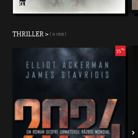
THRILLER >
( 9 cărți )
%
35