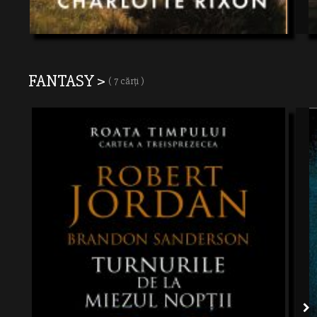
FANTASY >
( 7 cărți )