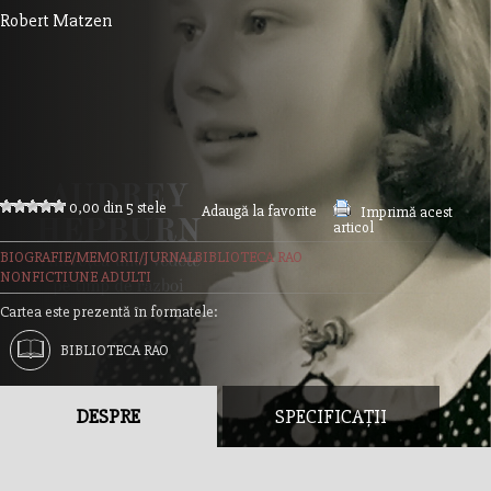
Robert Matzen
0,00 din 5 stele
Adaugă la favorite
Imprimă acest
articol
BIOGRAFIE/MEMORII/JURNAL
BIBLIOTECA RAO
NONFICTIUNE ADULTI
Cartea este prezentă în formatele:
BIBLIOTECA RAO
DESPRE
SPECIFICAȚII