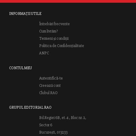
INFORMAȚII UTILE
Întrebări frecvente
Cum livrăm?
Termeni și condiții
Politica de Confidențialitate
ANPC
CONTUL MEU
Autentifică-te
Creează cont
Clubul RAO
GRUPUL EDITORIAL RAO
Bd.Regiei 6B, et. 4 , Bloc nr. 2,
Sector 6
București, 013233