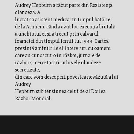
Audrey Hepburn a făcut parte din Rezistența
olandeză. A
lucrat ca asistent medical în timpul bătăliei
de la Arnhem, când a avut loc execuția brutală
a unchiului ei și a trecut prin calvarul
foametei din timpul iernii lui 1944. Cartea
prezintă amintirile ei,interviuri cu oameni
care au cunoscut-o în război, jurnale de
război și cercetări în arhivele olandeze
secretizate,
din care vom descoperi povestea nevăzută a lui
Audrey
Hepburn sub tensiunea celui de-al Doilea
Război Mondial.