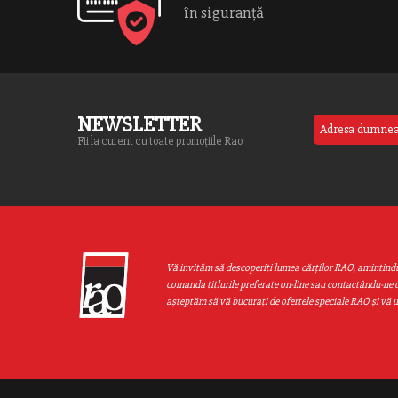
în siguranță
NEWSLETTER
Fii la curent cu toate promoțiile Rao
Vă invităm să descoperiţi lumea cărţilor RAO, amintind
comanda titlurile preferate on-line sau contactându-ne d
aşteptăm să vă bucuraţi de ofertele speciale RAO şi vă 