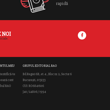
rapidă
E NOI
ociale.
NTUL MEU
GRUPUL EDITORIAL RAO
tentifică-te
Bd.Regiei 6B, et. 4 , Bloc nr. 2, Sector 6
eează cont
București, 013233
ubul RAO
CUI: RO6841606
J40 / 24806 / 1994