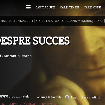
CĂRȚI ADULTI
CĂRȚI TINERI
CĂRȚI COPII
|
NONFICTIUNE ADULTI
|
BIBLIOTECA RAO
|
BIOGRAFIE/MEMORII/JURNAL
ESPRE SUCCES
if Constantin Dragan
0,00 din 5 stele
Adaugă la favorite
Imprimă acest articol
GRAFIE/MEMORII/JURNAL
BIBLIOTECA RAO