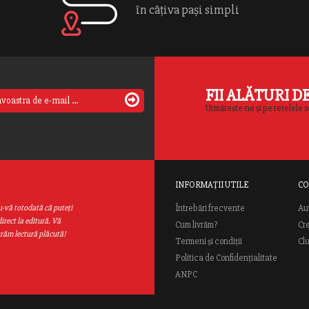
în câțiva pași simpli
Mondial.
FII ALĂTURI D
Urmărește-ne și pe rețelele s
INFORMAȚII UTILE
CO
Au
u-vă totodată că puteţi
Întrebări frecvente
irect la editură. Vă
Cum livrăm?
Cr
urăm lectură plăcută!
Termeni și condiții
Cl
Politica de Confidențialitate
ANPC