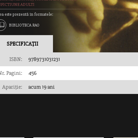
FICTIUNE ADULTI
ea este prezentă în formatele:
BIBLIOTECA RAO
SPECIFICAȚII
ISBN:
9789731031231
Nr. Pagini:
456
Apariție:
acum 19 ani