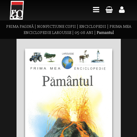
PRIMA PAGINĂ
|
NONFICTIUNE COPII
|
ENCICLOPEDII
|
PRIMA MEA
ENCICLOPEDIE LAROUSSE
|
05-08 ANI
|
Pamantul