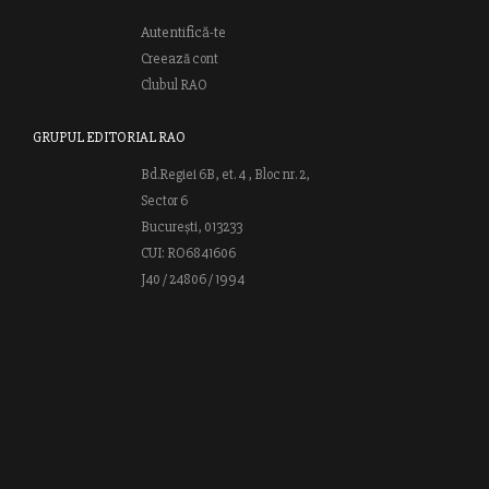
Autentifică-te
Creează cont
Clubul RAO
GRUPUL EDITORIAL RAO
Bd.Regiei 6B, et. 4 , Bloc nr. 2,
Sector 6
București, 013233
CUI: RO6841606
J40 / 24806 / 1994
Vă invităm să descoperiţi lumea cărţilor RAO, amintindu-vă totodată
că puteţi comanda titlurile preferate on-line sau contactându-ne direct
la editură. Vă aşteptăm să vă bucuraţi de ofertele speciale RAO şi vă
urăm lectură plăcută!