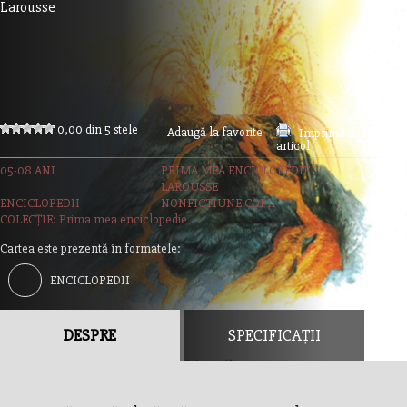
Larousse
0,00 din 5 stele
Adaugă la favorite
Imprimă acest
articol
05-08 ANI
PRIMA MEA ENCICLOPEDIE
LAROUSSE
ENCICLOPEDII
NONFICTIUNE COPII
COLECȚIE: Prima mea enciclopedie
Cartea este prezentă în formatele:
ENCICLOPEDII
DESPRE
SPECIFICAȚII