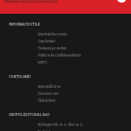
Urmărește-ne și pe rețelele sociale.
INFORMAȚII UTILE
Întrebări frecvente
Cum livrăm?
Termeni și condiții
Politica de Confidențialitate
ANPC
CONTUL MEU
Autentifică-te
Creează cont
Clubul RAO
GRUPUL EDITORIAL RAO
Bd.Regiei 6B, et. 4 , Bloc nr. 2,