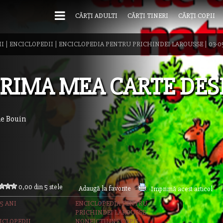
CĂRȚI ADULTI
CĂRȚI TINERI
CĂRȚI COPII
II
|
ENCICLOPEDII
|
ENCICLOPEDIA PENTRU PRICHINDEI LAROUSSE
|
03-0
RIMA MEA CARTE DES
e Bouin
0,00 din 5 stele
Adaugă la favorite
Imprimă acest articol
5 ANI
ENCICLOPEDIA PENTRU
PRICHINDEI LAROUSSE
ICLOPEDII
NONFICTIUNE COPII