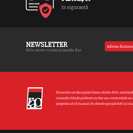
în siguranță
NEWSLETTER
Fii la curent cu toate promoțiile Rao
Vă invităm să descoperiţi lumea cărţilor RAO, amintind
comanda titlurile preferate on-line sau contactându-ne d
aşteptăm să vă bucuraţi de ofertele speciale RAO şi vă 