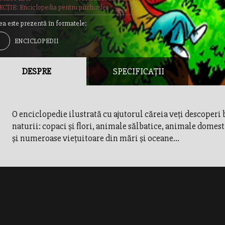
CȚIE: Enciclopedia pentru prichindei
ea este prezentă în formatele:
ENCICLOPEDII
DESPRE
SPECIFICAȚII
O enciclopedie ilustrată cu ajutorul căreia veţi descoperi 
naturii: copaci şi flori, animale sălbatice, animale domes
şi numeroase vieţuitoare din mări şi oceane...