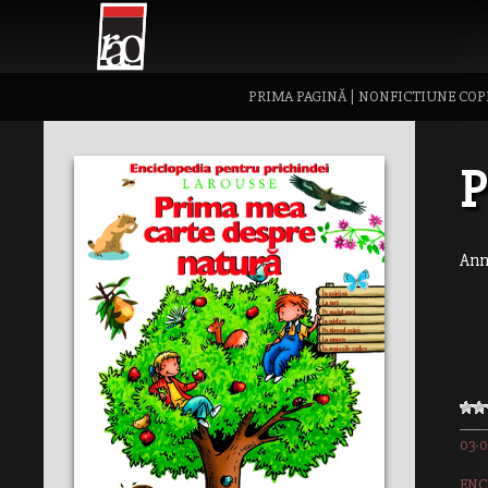
PRIMA PAGINĂ
|
NONFICTIUNE COP
P
Ann
03-0
ENC