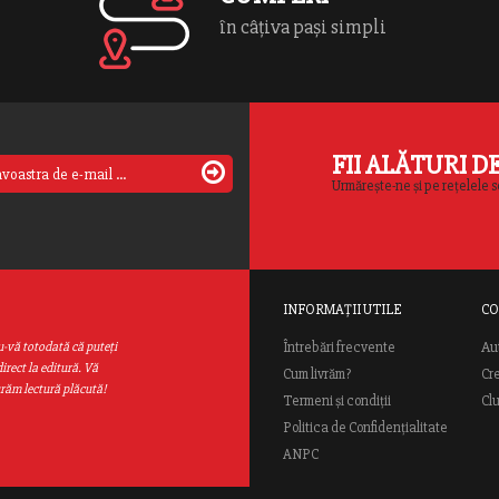
în câțiva pași simpli
FII ALĂTURI D
Urmărește-ne și pe rețelele s
INFORMAȚII UTILE
CO
Au
u-vă totodată că puteţi
Întrebări frecvente
irect la editură. Vă
Cum livrăm?
Cr
urăm lectură plăcută!
Termeni și condiții
Cl
Politica de Confidențialitate
ANPC