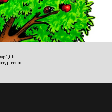
bogăţiile
tice, precum