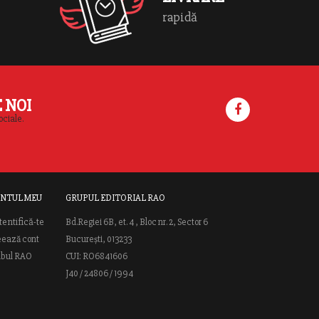
rapidă
E NOI
ociale.
NTUL MEU
GRUPUL EDITORIAL RAO
tentifică-te
Bd.Regiei 6B, et. 4 , Bloc nr. 2, Sector 6
eează cont
București, 013233
ubul RAO
CUI: RO6841606
J40 / 24806 / 1994