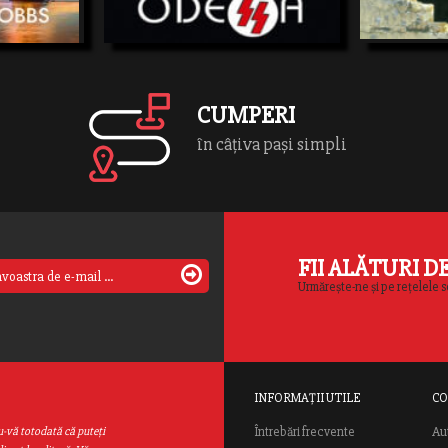
cesta este un
nazişti,infiltrarea lor în partidele politice,
Berlinporneste 
apărarea criminalilor SS aduşi înfaţa
Andreas Albes e
tribunalelor, cât şi acreditarea ideii că
Corespondent a
ucigaşii SS nu au fostdecât simpli soldaţi
el a […]
care şi-au făcut datoria. “Dosarul Odessa”
[…]
CUMPERI
în câțiva pași simpli
FII ALĂTURI D
Urmărește-ne și pe rețelele s
INFORMAȚII UTILE
CO
Au
u-vă totodată că puteţi
Întrebări frecvente