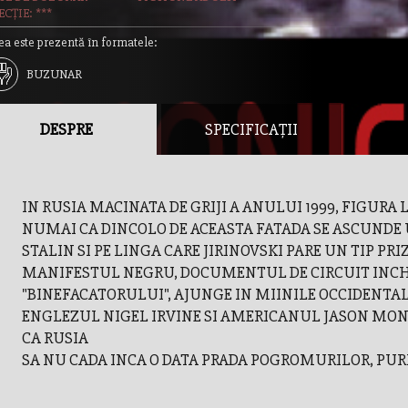
CȚIE: ***
ea este prezentă în formatele:
BUZUNAR
DESPRE
SPECIFICAȚII
IN RUSIA MACINATA DE GRIJI A ANULUI 1999, FIGURA
NUMAI CA DINCOLO DE ACEASTA FATADA SE ASCUNDE 
STALIN SI PE LINGA CARE JIRINOVSKI PARE UN TIP PR
MANIFESTUL NEGRU, DOCUMENTUL DE CIRCUIT INCHI
"BINEFACATORULUI", AJUNGE IN MIINILE OCCIDENTAL
ENGLEZUL NIGEL IRVINE SI AMERICANUL JASON MON
CA RUSIA
SA NU CADA INCA O DATA PRADA POGROMURILOR, PURI