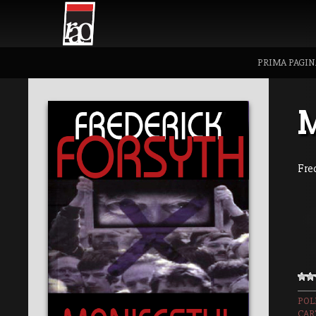
PRIMA PAGIN
M
Fre
POL
CAR