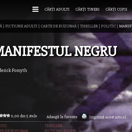
CĂRȚI ADULTI
CĂRȚI TINERI
CĂRȚI COPII
Ă
|
FICTIUNE ADULTI
|
CARTE DE BUZUNAR
|
THRILLER
|
POLITIC
|
MANIF
ANIFESTUL NEGRU
derick Forsyth
0,00 din 5 stele
Adaugă la favorite
Imprimă acest articol
ITIC
THRILLER
TE DE BUZUNAR
FICTIUNE ADULTI