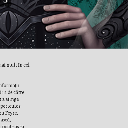
ai mult în cel
informații
rii de către
u a atinge
e periculos
ru Feyre,
ească,
i poate avea