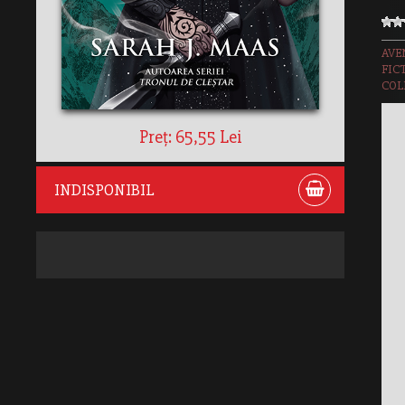
AVE
FIC
COL
Preț: 65,55 Lei
INDISPONIBIL