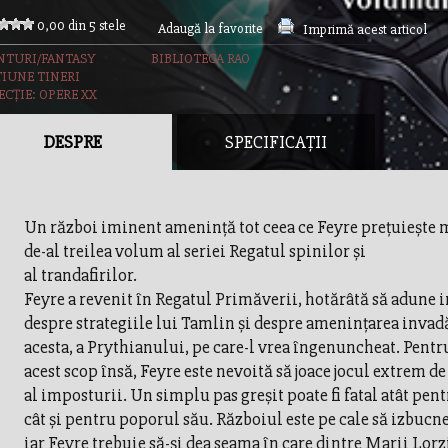
0,00 din 5 stele
Adaugă la favorite
Imprimă acest articol
NTURI/FANTASY
BIBLIOTECA RAO
TIUNE TINERI
ECȚIE: OPERE XX
DESPRE
SPECIFICAȚII
Un război iminent amenință tot ceea ce Feyre prețuiește m
de-al treilea volum al seriei Regatul spinilor și
al trandafirilor.
Feyre a revenit în Regatul Primăverii, hotărâtă să adune 
despre strategiile lui Tamlin și despre amenințarea invadă
acesta, a Prythianului, pe care-l vrea îngenuncheat. Pentr
acest scop însă, Feyre este nevoită să joace jocul extrem d
al imposturii. Un simplu pas greșit poate fi fatal atât pent
cât și pentru poporul său. Războiul este pe cale să izbucn
iar Feyre trebuie să-și dea seama în care dintre Marii Lorz