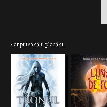
S-ar putea să-ți placă și...
Tocmai când începuseră să s