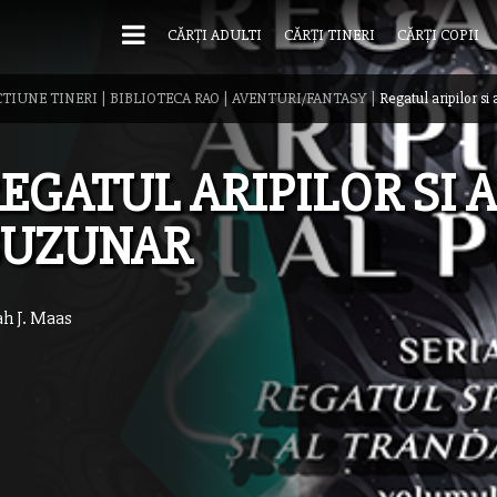
CĂRȚI ADULTI
CĂRȚI TINERI
CĂRȚI COPII
CTIUNE TINERI
|
BIBLIOTECA RAO
|
AVENTURI/FANTASY
|
Regatul aripilor si 
EGATUL ARIPILOR SI AL
BUZUNAR
ah J. Maas