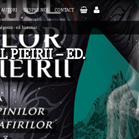
AUTORI
DESPRE NOI
CONTACT
al pieirii - ed. buzunar
 PIEIRII – ED.