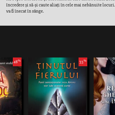
încredere și să-și caute aliați în cele mai nebănuite locur
va fi înecat în sânge.
%
%
48
33
e obișnuiască
În viaţă nu e niciodată uşor să-ţi găseşti