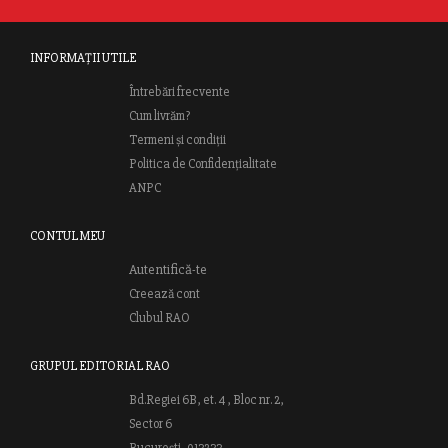
INFORMAȚII UTILE
Întrebări frecvente
Cum livrăm?
Termeni și condiții
Politica de Confidențialitate
ANPC
CONTUL MEU
Autentifică-te
Creează cont
Clubul RAO
GRUPUL EDITORIAL RAO
Bd.Regiei 6B, et. 4 , Bloc nr. 2,
Sector 6