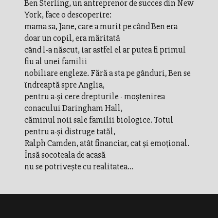
Ben Sterling, un antreprenor de succes din New
York, face o descoperire:
mama sa, Jane, care a murit pe când Ben era
doar un copil, era măritată
când l-a născut, iar astfel el ar putea fi primul
fiu al unei familii
nobiliare engleze. Fără a sta pe gânduri, Ben se
îndreaptă spre Anglia,
pentru a-şi cere drepturile - moştenirea
conacului Daringham Hall,
căminul noii sale familii biologice. Totul
pentru a-şi distruge tatăl,
Ralph Camden, atât financiar, cat şi emoţional.
Însă socoteala de acasă
nu se potriveşte cu realitatea...