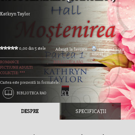
Katkryn Taylor
0,00 din 5 stele
Adaugă la favorite
Imprimă acest
articol
ROMANCE
BIBLIOTECA RAO
FICTIUNE ADULTI
COLECȚIE: ***
Cartea este prezentă în formatele:
BIBLIOTECA RAO
DESPRE
SPECIFICAȚII