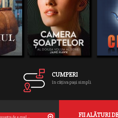
Cartea a doua a seriei Jane HawkJane Hawk
Medicii Laurie
nu încetează să ducă de unasingură un
Stapleton, angaj
război împotriva unei conspiraţiiucigaşe în
deMedicină Leg
nar de
această continuare palpitantă aromanului
confruntă cu o 
trategii
Dean Koontz
Zona invizibilă.„Nu e timp pentru amânări.
neaşteptate pe
i suspans care
24,42 RON
15,85 RON
THRILLER
Fă ce te-ainăscut să faci. Apoi vei deveni
unităţi spitalic
itorul preferat
 Grisham
faimoasă.”Acestea sunt cuvintele pe care
medici legişti î
de la
IDIC
amabilaşi îndrăgita profesoară Cora
încercândsă lă
tulează o firmă
Gundersunle aude repetându-i-se în cap
condiţiile în ca
 butique”.
chiar înaintede a […]
sărecunoască f
ul laşic,
[…]
mic […]
CUMPERI
în câțiva pași simpli
FII ALĂTURI D