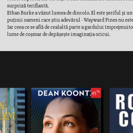
surpriză terifiantă.
Ethan Burke a văzut lumea de dincolo. El este şeriful şi un
puţinii oameni care ştiu adevărul - Wayward Pines nu este
Iar ceea ce se află de cealaltă parte a gardului împrejmuito
lume de coşmar de depăşeşte imaginaţia oricui.
%
45