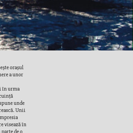
eşte oraşul
here a unor
ci în urma
ocuinţă
e spune unde
rească. Unii
 impresia
re visează în
 parte de o