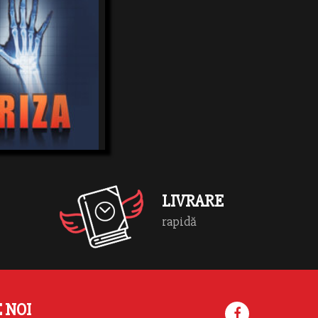
 Montgomery şi Jack
aţi ai Institutului
ală din New York, se
inexplicabilă serie demorţi
Robin Cook
trecute în două importante
MEDICAL
eşti aleoraşului. Cei doi
şi asumă rolul de detectiv,
murească acest mister, în
re nimeni nu vrea
aptul că aceste decese ar
LIVRARE
rapidă
E NOI