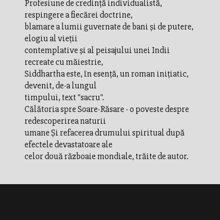
Profesiune de credinţă individualistă,
respingere a fiecărei doctrine,
blamare a lumii guvernate de bani şi de putere,
elogiu al vieţii
contemplative şi al peisajului unei Indii
recreate cu măiestrie,
Siddhartha este, în esenţă, un roman iniţiatic,
devenit, de-a lungul
timpului, text "sacru".
Călătoria spre Soare-Răsare - o poveste despre
redescoperirea naturii
umane Şi refacerea drumului spiritual după
efectele devastatoare ale
celor două războaie mondiale, trăite de autor.