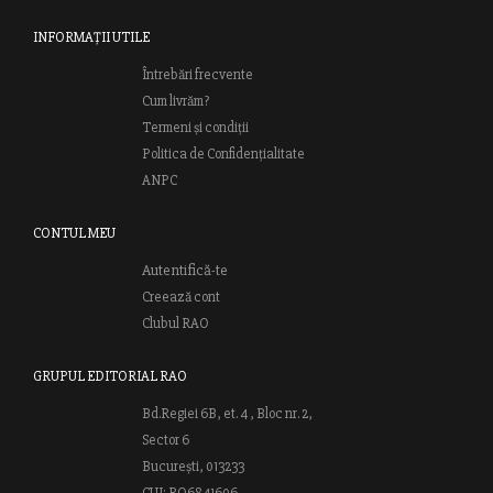
INFORMAȚII UTILE
Întrebări frecvente
Cum livrăm?
Termeni și condiții
Politica de Confidențialitate
ANPC
CONTUL MEU
Autentifică-te
Creează cont
Clubul RAO
GRUPUL EDITORIAL RAO
Bd.Regiei 6B, et. 4 , Bloc nr. 2,
Sector 6
București, 013233