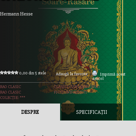
Hermann Hesse
0,00 din 5 stele
Adaugă la favorite
Imprimă acest
articol
RAO CLASIC
CLASICI CONTEMPORANI
RAO CLASIC
FICTIUNE ADULTI
COLECȚIE: ***
DESPRE
SPECIFICAȚII