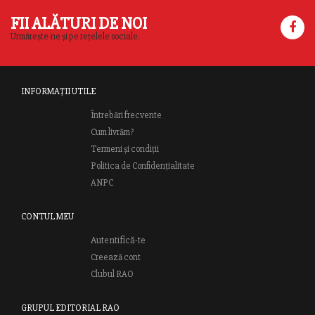
FII ALĂTURI DE NOI
Urmărește-ne și pe rețelele sociale.
INFORMAȚII UTILE
Întrebări frecvente
Cum livrăm?
Termeni și condiții
Politica de Confidențialitate
ANPC
CONTUL MEU
Autentifică-te
Creează cont
Clubul RAO
GRUPUL EDITORIAL RAO