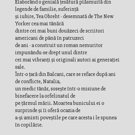
Elaborând o genială ţesătură plăsmuită din
legende de familie, suferinţă
şi iubire, Tea Obreht - desemnată de The New
Yorker cea mai tânără
dintre cei mai buni douăzeci de scriitori
americani de până în patruzeci
de ani - a construit un roman nemuritor
impunându-se drept unul dintre
cei mai vibranţi şi originali autori ai generaţiei
sale.
Într-o ţară din Balcani, care se reface după ani
de conflicte, Natalia,
un medic tânăr, soseşte într-o misiune de
binefacere la orfelinatul de
pe ţărmul mării. Moartea bunicului ei o
surprinde şi îi oferă ocazia de
a-şi aminti poveştile pe care acesta i le spunea
în copilărie.