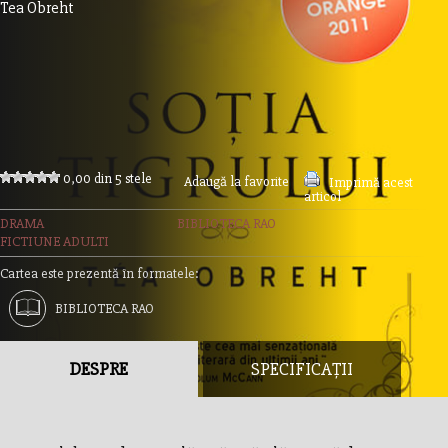
Tea Obreht
0,00 din 5 stele
Adaugă la favorite
Imprimă acest
articol
DRAMA
BIBLIOTECA RAO
FICTIUNE ADULTI
Cartea este prezentă în formatele:
BIBLIOTECA RAO
DESPRE
SPECIFICAȚII