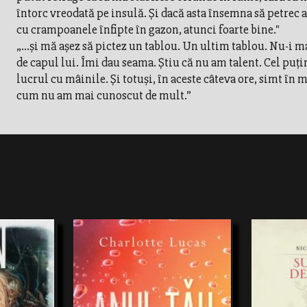
întorc vreodată pe insulă. Și dacă asta însemna să petrec a
cu crampoanele înfipte în gazon, atunci foarte bine."
„...și mă așez să pictez un tablou. Un ultim tablou. Nu-i m
de capul lui. Îmi dau seama. Știu că nu am talent. Cel puți
lucrul cu mâinile. Și totuși, în aceste câteva ore, simt în 
cum nu am mai cunoscut de mult.”