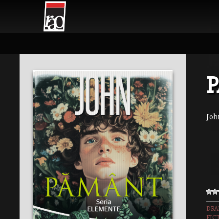
Joh
DR
FIC