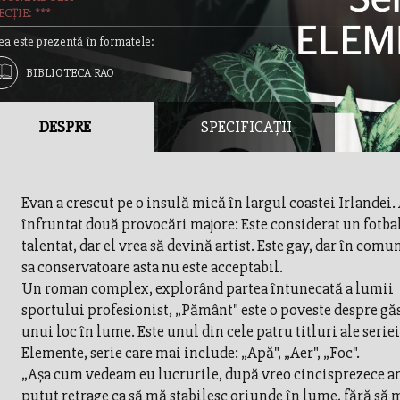
CȚIE: ***
ea este prezentă în formatele:
BIBLIOTECA RAO
DESPRE
SPECIFICAȚII
Evan a crescut pe o insulă mică în largul coastei Irlandei.
înfruntat două provocări majore: Este considerat un fotbal
talentat, dar el vrea să devină artist. Este gay, dar în comu
sa conservatoare asta nu este acceptabil.
Un roman complex, explorând partea întunecată a lumii
sportului profesionist, „Pământ" este o poveste despre gă
unui loc în lume. Este unul din cele patru titluri ale seriei
Elemente, serie care mai include: „Apă", „Aer", „Foc".
„Așa cum vedeam eu lucrurile, după vreo cincisprezece ani
putut retrage ca să mă stabilesc oriunde în lume, fără să