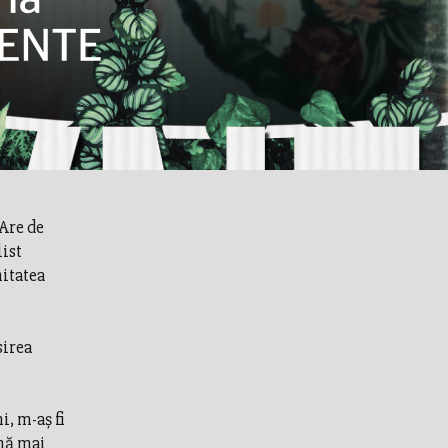
 Are de
ist
nitatea
sirea
, m-aș fi
 mă mai