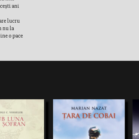
cești ani
are lucru
n nu la
mine o pace