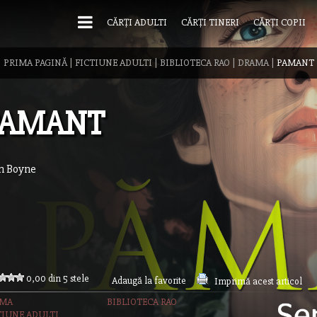
CĂRȚI ADULTI
CĂRȚI TINERI
CĂRȚI COPII
PRIMA PAGINĂ
|
FICTIUNE ADULTI
|
BIBLIOTECA RAO
|
DRAMA
|
PAMANT
PAMANT
n Boyne
0,00 din 5 stele
Adaugă la favorite
Imprimă acest articol
AMA
BIBLIOTECA RAO
TIUNE ADULTI