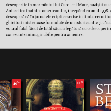
descoperite în mormântul lui Carol cel Mare, naziştii au 
Antarctica înaintea americanilor, începând cu anul 1938
descoperă că în jurnalele criptice scrise în limba cerurilo
ghicitori misterioase formulate de un istoric antic şi că ac
voiajul fatal făcut de tatăl său au legătură cu o descoperir
consecinţe inimaginabile pentru omenire.
%
%
40
55