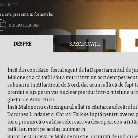
CȚIE: ***
ea este prezentă în formatele:
BIBLIOTECA RAO
DESPRE
SPECIFICAȚII
Încă din copilărie, fostul agent de la Departamentul de Ju
Malone ştia că tatăl său a murit într-un accident petrecut
submarin în Atlanticul de Nord, dar acum află că de fapt ta
pierdut viaţa pe un vas nuclear pierdut într-o misiune ult
gheţurile Antarcticii.
Însă Malone nu este singurul aflat în căutarea adevărului
Dorothea Lindauer şi Christl Falk se luptă pentru averea
lor a promis că o va lăsa celei care va descoperi ce s-a înt
tatăl lor, mort pe acelaşi submarin.
Surorile ştiu ceva ce Malone nu ştie: inspiraţi de indiciil