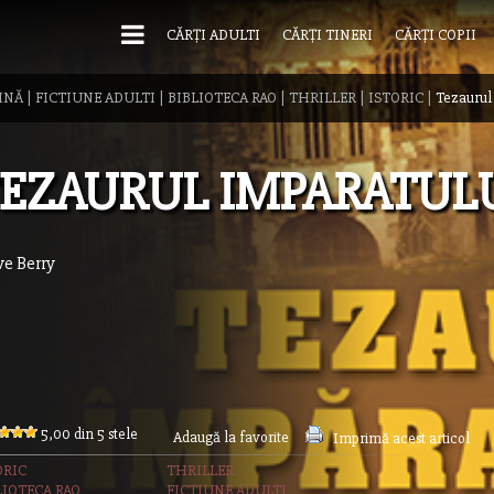
CĂRȚI ADULTI
CĂRȚI TINERI
CĂRȚI COPII
INĂ
|
FICTIUNE ADULTI
|
BIBLIOTECA RAO
|
THRILLER
|
ISTORIC
|
Tezaurul
EZAURUL IMPARATUL
ve Berry
5,00 din 5 stele
Adaugă la favorite
Imprimă acest articol
ORIC
THRILLER
LIOTECA RAO
FICTIUNE ADULTI