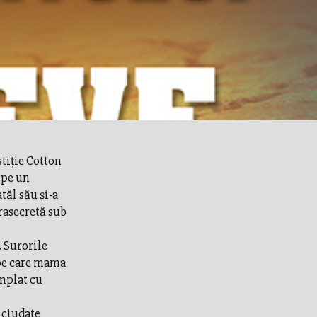
stiţie Cotton
 pe un
tăl său şi-a
rasecretă sub
. Surorile
 pe care mama
âmplat cu
e ciudate