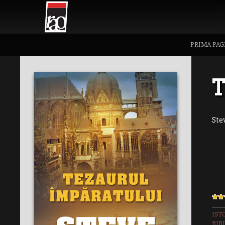
PRIMA PAG
T
Ste
IST
BIB