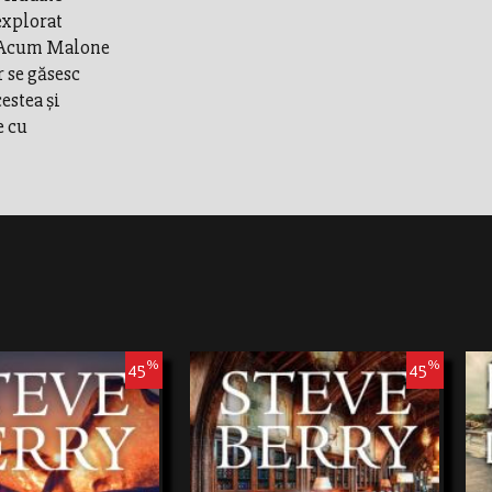
explorat
. Acum Malone
r se găsesc
estea şi
e cu
%
%
45
45